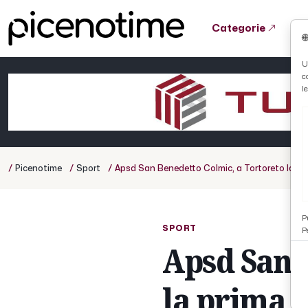
Categorie
Tutto News
Tutto Sport
Tutto Curiosità
U
c
Cronaca
Atletica
Serie D
l
Basket
Ciclismo
/
/
/
Picenotime
Sport
Apsd San Benedetto Colmic, a Tortoreto la pri
Volley
P
SPORT
P
Apsd San 
la prima 