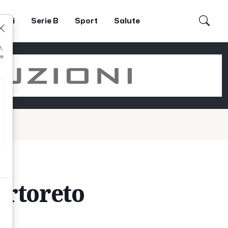
dori
Serie B
Sport
Salute
e,
re
ortoreto