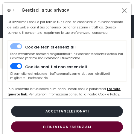
Gestisci la tua privacy
IT
Tutto News
Tutto Sport
Tutto Curiosità
Utilizziamo i cookie per fornire funzionalità essenziali al funzionamento
del sito web e, con il tuo consenso, per analizzarne il traffico. Questo
pannello ti consente di esprimere le tue preferenze di consenso.
Cronaca
Atletica
Serie D
/
Picenotime
Cookie tecnici essenziali
Basket
/
Sport
Sono strettamente necessari per garantire il funzionamento del servizio che ci hai
richiesto e, pertanto, non richiedono il tuo consenso.
/
Grottammare Calcio: ''Nessun alibi per doppia retrocessione. Ci impegneremo ancora di più per evitare errori commessi''
Cookie analitici non essenziali
Ciclismo
Ci permettono di misurare il traffico e analizzarne i dati con l'obiettivo di
migliorare il nostro servizio.
Volley
SPORT
Puoi resettare le tue scelte eliminado i nostri cookie persistenti
tramite
Grottammare Calcio: ''Nessun alibi
questo link
. Per ulteriori informazioni consulta la nostra Cookie Policy.
per doppia retrocessione. Ci
impegneremo ancora di più per
ACCETTA SELEZIONATI
evitare errori commessi''
RIFIUTA I NON ESSENZIALI