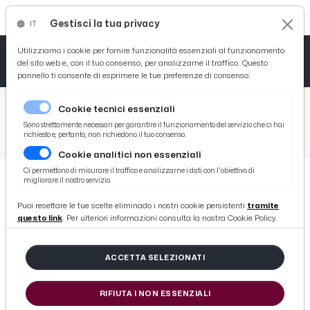
Gestisci la tua privacy
IT
Tutto News
Tutto Sport
Tutto Curiosità
Utilizziamo i cookie per fornire funzionalità essenziali al funzionamento
del sito web e, con il tuo consenso, per analizzarne il traffico. Questo
pannello ti consente di esprimere le tue preferenze di consenso.
Cronaca
Atletica
Serie D
/
Picenotime
Cookie tecnici essenziali
Basket
/
Sport
Sono strettamente necessari per garantire il funzionamento del servizio che ci hai
richiesto e, pertanto, non richiedono il tuo consenso.
/
Rugby, Paolo Vaccari si candida a presidente federale. Tanti legami con la Riviera delle Palme
Cookie analitici non essenziali
Ciclismo
Ci permettono di misurare il traffico e analizzarne i dati con l'obiettivo di
migliorare il nostro servizio.
Volley
SPORT
Puoi resettare le tue scelte eliminado i nostri cookie persistenti
tramite
Rugby, Paolo Vaccari si candida a
questo link
. Per ulteriori informazioni consulta la nostra Cookie Policy.
presidente federale. Tanti legami
con la Riviera delle Palme
ACCETTA SELEZIONATI
RIFIUTA I NON ESSENZIALI
di Redazione Picenotime