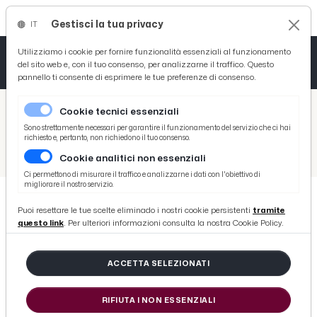
Gestisci la tua privacy
IT
Tutto News
Tutto Sport
Tutto Curiosità
Utilizziamo i cookie per fornire funzionalità essenziali al funzionamento
del sito web e, con il tuo consenso, per analizzarne il traffico. Questo
pannello ti consente di esprimere le tue preferenze di consenso.
Cronaca
Atletica
Serie D
/
Picenotime
Cookie tecnici essenziali
Basket
/
Sport
Sono strettamente necessari per garantire il funzionamento del servizio che ci hai
richiesto e, pertanto, non richiedono il tuo consenso.
/
Volley
/
Pallavolo femminile, festa ad Offida per il ritorno in Serie C della Ciù Ciù Volley
Cookie analitici non essenziali
Ciclismo
Ci permettono di misurare il traffico e analizzarne i dati con l'obiettivo di
migliorare il nostro servizio.
Volley
Puoi resettare le tue scelte eliminado i nostri cookie persistenti
tramite
VOLLEY
questo link
. Per ulteriori informazioni consulta la nostra Cookie Policy.
Pallavolo femminile, festa ad
Offida per il ritorno in Serie C della
ACCETTA SELEZIONATI
Ciù Ciù Volley
RIFIUTA I NON ESSENZIALI