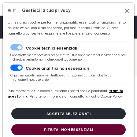
Gestisci la tua privacy
IT
Tutto News
Tutto Sport
Tutto Curiosità
Utilizziamo i cookie per fornire funzionalità essenziali al funzionamento
del sito web e, con il tuo consenso, per analizzarne il traffico. Questo
pannello ti consente di esprimere le tue preferenze di consenso.
Cronaca
Atletica
Serie D
/
Picenotime
Cookie tecnici essenziali
Basket
/
Sport
Sono strettamente necessari per garantire il funzionamento del servizio che ci hai
richiesto e, pertanto, non richiedono il tuo consenso.
/
Volley
/
Pallavolo femminile, festa ad Offida per il ritorno in Serie C della Ciù Ciù Volley
Cookie analitici non essenziali
Ciclismo
Ci permettono di misurare il traffico e analizzarne i dati con l'obiettivo di
migliorare il nostro servizio.
Volley
Puoi resettare le tue scelte eliminado i nostri cookie persistenti
tramite
VOLLEY
questo link
. Per ulteriori informazioni consulta la nostra Cookie Policy.
Pallavolo femminile, festa ad
Offida per il ritorno in Serie C della
ACCETTA SELEZIONATI
Ciù Ciù Volley
RIFIUTA I NON ESSENZIALI