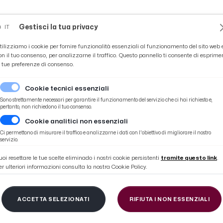
Novità
News
Ascoli Time
Cultura
Coppa Teo
Gestisci la tua privacy
IT
tilizziamo i cookie per fornire funzionalità essenziali al funzionamento del sito web 
on il tuo consenso, per analizzarne il traffico. Questo pannello ti consente di esprime
e tue preferenze di consenso.
Cookie tecnici essenziali
Sono strettamente necessari per garantire il funzionamento del servizio che ci hai richiesto e,
pertanto, non richiedono il tuo consenso.
Cookie analitici non essenziali
one della kermesse Marche International Volley Cup
Ci permettono di misurare il traffico e analizzarne i dati con l'obiettivo di migliorare il nostro
servizio.
uoi resettare le tue scelte eliminado i nostri cookie persistenti
tramite questo link
.
er ulteriori informazioni consulta la nostra Cookie Policy.
rtita la quindicesima 
ACCETTA SELEZIONATI
RIFIUTA I NON ESSENZIALI
messe Marche Interna