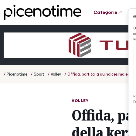
Categorie
Tutto News
Tutto Sport
Tutto Curiosità
U
c
Cronaca
Atletica
Serie D
l
Basket
Ciclismo
/
/
/
/
Picenotime
Sport
Volley
Offida, partita la quindicesima edizi
Volley
P
VOLLEY
P
Offida, pa
della ker