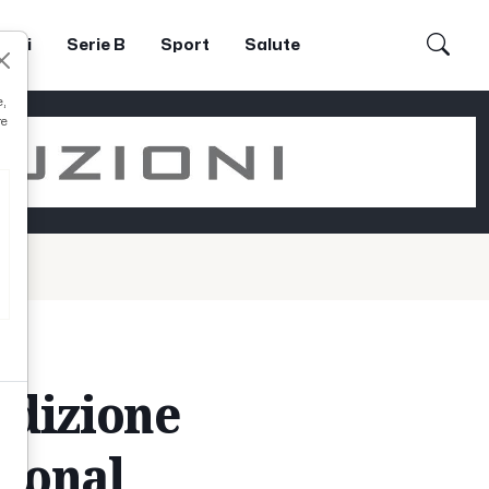
dori
Serie B
Sport
Salute
e,
re
edizione
tional