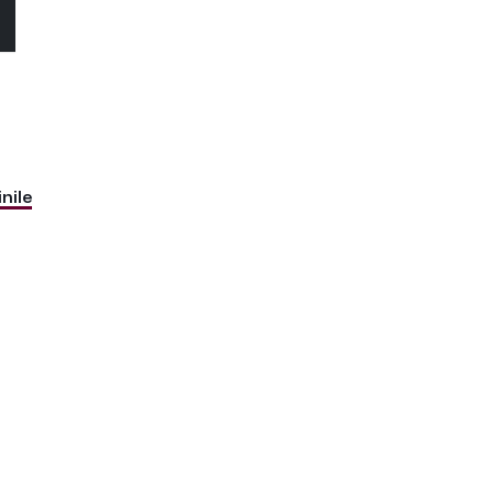
O
nile