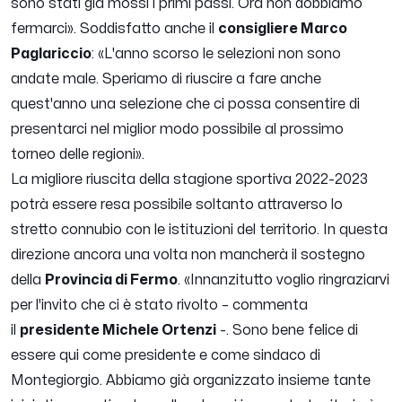
sono stati già mossi i primi passi. Ora non dobbiamo
fermarci».
Soddisfatto anche il
consigliere Marco
Paglariccio
:
«L'anno scorso le selezioni non sono
andate male. Speriamo di riuscire a fare anche
quest'anno una selezione che ci possa consentire di
presentarci nel miglior modo possibile al prossimo
torneo delle regioni».
La migliore riuscita della stagione sportiva 2022-2023
potrà essere resa possibile soltanto attraverso lo
stretto connubio con le istituzioni del territorio. In questa
direzione ancora una volta non mancherà il sostegno
della
Provincia di Fermo
.
«
Innanzitutto voglio ringraziarvi
per l'invito che ci è stato rivolto
– commenta
il
presidente Michele Ortenzi
-.
Sono bene felice di
essere qui come presidente e come sindaco di
Montegiorgio. Abbiamo già organizzato insieme tante