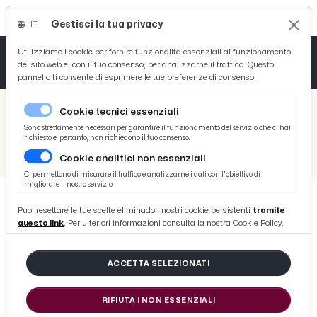
Gestisci la tua privacy
IT
Tutto News
Tutto Sport
Tutto Curiosità
Utilizziamo i cookie per fornire funzionalità essenziali al funzionamento
del sito web e, con il tuo consenso, per analizzarne il traffico. Questo
pannello ti consente di esprimere le tue preferenze di consenso.
Cronaca
Atletica
Serie D
/
Picenotime
Cookie tecnici essenziali
Basket
/
Sport
Sono strettamente necessari per garantire il funzionamento del servizio che ci hai
richiesto e, pertanto, non richiedono il tuo consenso.
/
Volley
/
Pallavolo, presentati i campionati Fipav 2022/2023 del comitato territoriale Ascoli Piceno-Fermo
Cookie analitici non essenziali
Ciclismo
Ci permettono di misurare il traffico e analizzarne i dati con l'obiettivo di
migliorare il nostro servizio.
Volley
Puoi resettare le tue scelte eliminado i nostri cookie persistenti
tramite
VOLLEY
questo link
. Per ulteriori informazioni consulta la nostra Cookie Policy.
Pallavolo, presentati i campionati
Fipav 2022/2023 del comitato
ACCETTA SELEZIONATI
territoriale Ascoli Piceno-Fermo
RIFIUTA I NON ESSENZIALI