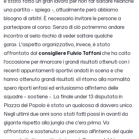
è stato fatto un gran lavoro per non far saltare neanche
una partita
– spiega -,
attualmente però abbiamo
bisogno di arbitri. È necessario invitare le persone a
partecipare al corso. Senza di ciò potremmo andare
incontro al serio rischio di veder saltare qualche
gara».
L'aspetto organizzativo, invece, è stato
affrontato dal
consigliere Fulvio Taffoni
che ha colto
l'occasione per rimarcare i grandi risultati ottenuti con i
recenti appuntamenti sportivi andati in scena e che
hanno ottenuto grandi risultati.
«Il ritorno alla normalità
spero riporti enfasi ed entusiasmo all'interno delle
squadre –
sostiene -
. La finale under 13 disputata in
Piazza del Popolo è stato un qualcosa di davvero unico.
Negli ultimi due anni sono stati fatti passi in avanti da
gigante rispetto alla jungla che c'era prima. Va
affrontato e sostenuto un percorso all'interno del quale