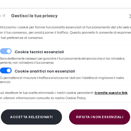
Novità
News
Ascoli Time
Cultura
Coppa Teo
Gestisci la tua privacy
IT
tilizziamo i cookie per fornire funzionalità essenziali al funzionamento del sito web 
on il tuo consenso, per analizzarne il traffico. Questo pannello ti consente di esprime
e tue preferenze di consenso.
Cookie tecnici essenziali
Sono strettamente necessari per garantire il funzionamento del servizio che ci hai richiesto e,
pertanto, non richiedono il tuo consenso.
Cookie analitici non essenziali
'Under 16 liquidano la Riviera Samb
Ci permettono di misurare il traffico e analizzarne i dati con l'obiettivo di migliorare il nostro
servizio.
uoi resettare le tue scelte eliminado i nostri cookie persistenti
tramite questo link
.
er ulteriori informazioni consulta la nostra Cookie Policy.
ey Pagliare, le ragazz
ACCETTA SELEZIONATI
RIFIUTA I NON ESSENZIALI
r 16 liquidano la Rivi