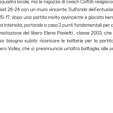
squadra locale, ma le ragazze di coach Cottilli reagis
 set 26-24 con un muro vincente. Sull'onda dell´entusi
 25-17, dopo una partita molto avvincente e giocata b
ta intensità, portando a casa 3 punti fondamentali per 
prestazione del libero Elena Paoletti , classe 2003, ch
so bisogna subito ricaricare le batterie per la part
ero Volley, che si preannuncia un'altra battaglia, alle o