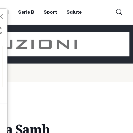
dori
Serie B
Sport
Salute
e,
re
e
era Samb