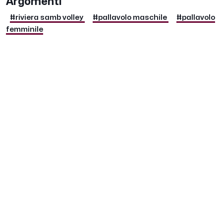
Argomenti
#riviera samb volley
#pallavolo maschile
#pallavolo
femminile