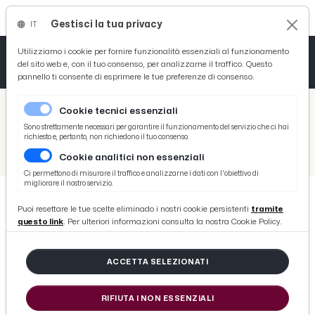
Gestisci la tua privacy
IT
Tutto News
Tutto Sport
Tutto Curiosità
Utilizziamo i cookie per fornire funzionalità essenziali al funzionamento
del sito web e, con il tuo consenso, per analizzarne il traffico. Questo
pannello ti consente di esprimere le tue preferenze di consenso.
Cronaca
Atletica
Serie D
/
Picenotime
Cookie tecnici essenziali
Basket
/
Sport
Sono strettamente necessari per garantire il funzionamento del servizio che ci hai
richiesto e, pertanto, non richiedono il tuo consenso.
/
Volley
/
Riviera Samb Volley: resoconto del fine settimana squadre maschili e femminili
Cookie analitici non essenziali
Ciclismo
Ci permettono di misurare il traffico e analizzarne i dati con l'obiettivo di
migliorare il nostro servizio.
Volley
Puoi resettare le tue scelte eliminado i nostri cookie persistenti
tramite
VOLLEY
questo link
. Per ulteriori informazioni consulta la nostra Cookie Policy.
Riviera Samb Volley: resoconto del
fine settimana squadre maschili e
ACCETTA SELEZIONATI
femminili
RIFIUTA I NON ESSENZIALI