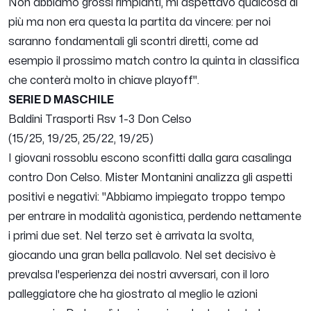
Non abbiamo grossi rimpianti, mi aspettavo qualcosa di
più ma non era questa la partita da vincere: per noi
saranno fondamentali gli scontri diretti, come ad
esempio il prossimo match contro la quinta in classifica
che conterà molto in chiave playoff
".
SERIE D MASCHILE
Baldini Trasporti Rsv 1-3 Don Celso
(15/25, 19/25, 25/22, 19/25)
I giovani rossoblu escono sconfitti dalla gara casalinga
contro Don Celso. Mister Montanini analizza gli aspetti
positivi e negativi: "
Abbiamo impiegato troppo tempo
per entrare in modalità agonistica, perdendo nettamente
i primi due set. Nel terzo set è arrivata la svolta,
giocando una gran bella pallavolo. Nel set decisivo è
prevalsa l'esperienza dei nostri avversari, con il loro
palleggiatore che ha giostrato al meglio le azioni