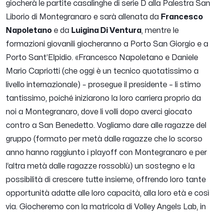
giocherà le partite casalinghe di serie D alla Palestra San
Liborio di Montegranaro e sarà allenata da
Francesco
Napoletano
e da
Luigina Di Ventura
, mentre le
formazioni giovanili giocheranno a Porto San Giorgio e a
Porto Sant’Elpidio. «
Francesco Napoletano e Daniele
Mario Capriotti (che oggi è un tecnico quotatissimo a
livello internazionale)
– prosegue il presidente –
li stimo
tantissimo, poiché iniziarono la loro carriera proprio da
noi a Montegranaro, dove li volli dopo averci giocato
contro a San Benedetto. Vogliamo dare alle ragazze del
gruppo (formato per metà dalle ragazze che lo scorso
anno hanno raggiunto i playoff con Montegranaro e per
l’altra metà dalle ragazze rossoblù) un sostegno e la
possibilità di crescere tutte insieme, offrendo loro tante
opportunità adatte alle loro capacità, alla loro età e così
via. Giocheremo con la matricola di Volley Angels Lab, in