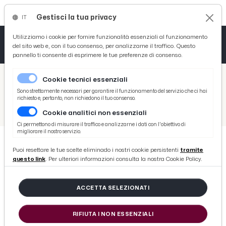
Gestisci la tua privacy
IT
Tutto News
Tutto Sport
Tutto Curiosità
Utilizziamo i cookie per fornire funzionalità essenziali al funzionamento
del sito web e, con il tuo consenso, per analizzarne il traffico. Questo
pannello ti consente di esprimere le tue preferenze di consenso.
Cronaca
Atletica
Serie D
/
Picenotime
Cookie tecnici essenziali
Basket
/
Sport
Sono strettamente necessari per garantire il funzionamento del servizio che ci hai
richiesto e, pertanto, non richiedono il tuo consenso.
/
Volley
/
Nasce nuova realtà pallavolistica 'Montegranaro & Angels'. Giocherà campionato serie D femminile, U16 e U18
Cookie analitici non essenziali
Ciclismo
Ci permettono di misurare il traffico e analizzarne i dati con l'obiettivo di
migliorare il nostro servizio.
Volley
Puoi resettare le tue scelte eliminado i nostri cookie persistenti
tramite
VOLLEY
questo link
. Per ulteriori informazioni consulta la nostra Cookie Policy.
Nasce nuova realtà pallavolistica
'Montegranaro & Angels'. Giocherà
ACCETTA SELEZIONATI
campionato serie D femminile, U16
e U18
RIFIUTA I NON ESSENZIALI