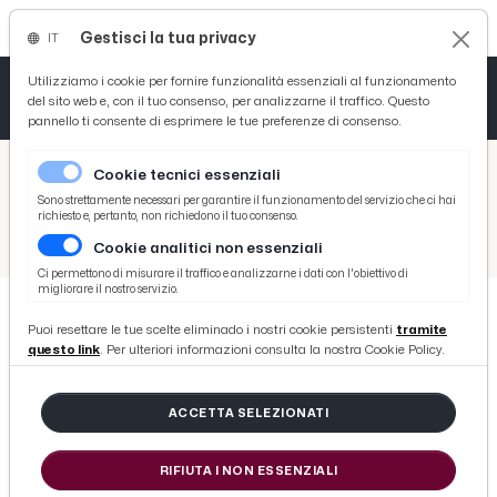
Gestisci la tua privacy
IT
Tutto News
Tutto Sport
Tutto Curiosità
Utilizziamo i cookie per fornire funzionalità essenziali al funzionamento
del sito web e, con il tuo consenso, per analizzarne il traffico. Questo
pannello ti consente di esprimere le tue preferenze di consenso.
Cronaca
Atletica
Serie D
/
Picenotime
Cookie tecnici essenziali
Basket
/
Sport
Sono strettamente necessari per garantire il funzionamento del servizio che ci hai
richiesto e, pertanto, non richiedono il tuo consenso.
/
Volley
/
Oltre il verdetto: la Yuasa Battery Grottazzolina ringrazia i protagonisti di un sogno indelebile
Cookie analitici non essenziali
Ciclismo
Ci permettono di misurare il traffico e analizzarne i dati con l'obiettivo di
migliorare il nostro servizio.
Volley
Puoi resettare le tue scelte eliminado i nostri cookie persistenti
tramite
VOLLEY
questo link
. Per ulteriori informazioni consulta la nostra Cookie Policy.
Oltre il verdetto: la Yuasa Battery
Grottazzolina ringrazia i
ACCETTA SELEZIONATI
protagonisti di un sogno indelebile
RIFIUTA I NON ESSENZIALI