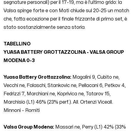
segnature personali) per il 17-19, ma è l’ultimo grido: la
Valsa spinge forte e con Mati chiude sul 20-25 un match
che, fatta eccezione per il finale frizzante di primo set, è
stato sostanzialmente senza storia.
TABELLINO
YUASA BATTERY GROTTAZZOLINA - VALSA GROUP
MODENA
0-3
Yuasa Battery Grottazzolina:
Magalini
9
, Cubito ne,
Vecchi ne, Falaschi, Stankovic
ne
, Pellacani
6
, Petkov
4
,
Fedrizzi
7
, Marchiani ne, Koprivica
ne
, Tatarov
15
,
Marchisio (L1)
46
% (
23
% perf.). All. Ortenzi Viceall.
Minnoni - Romiti
Valsa Group Modena:
Massar
i ne
, Perry (L1)
42
% (
33
%