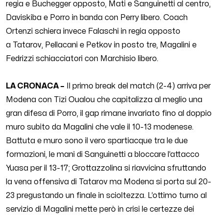
regia
e
Buchegger
opposto,
Mati e Sanguinetti
al centro,
Daviskiba e Porro in banda con Perry libero. Coach
Ortenzi schiera invece
Falaschi in regia
opposto
a
Tatarov
,
Pellacani
e Petkov in posto tre, Magalini e
Fedrizzi schiacciatori con Marchisio libero.
LA CRONACA –
Il primo break del match (2-4) arriva per
Modena con Tizi Oualou che capitalizza al meglio una
gran difesa di Porro, il gap rimane invariato fino al doppio
muro subito da Magalini che vale il 10-13 modenese.
Battuta e muro sono il vero spartiacque tra le due
formazioni, le mani di Sanguinetti a bloccare l’attacco
Yuasa per il 13-17; Grottazzolina si riavvicina sfruttando
la vena offensiva di Tatarov ma Modena si porta sul 20-
23 pregustando un finale in scioltezza. L’ottimo turno al
servizio di Magalini mette però in crisi le certezze dei