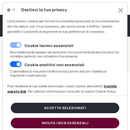
Gestisci la tua privacy
IT
Tutto News
Tutto Sport
Tutto Curiosità
Utilizziamo i cookie per fornire funzionalità essenziali al funzionamento
del sito web e, con il tuo consenso, per analizzarne il traffico. Questo
pannello ti consente di esprimere le tue preferenze di consenso.
Cronaca
Atletica
Serie D
/
Picenotime
Cookie tecnici essenziali
Basket
/
Sport
Sono strettamente necessari per garantire il funzionamento del servizio che ci hai
richiesto e, pertanto, non richiedono il tuo consenso.
/
Volley
/
Volley Superlega, la Yuasa Battery Grottazzolina saluta il proprio pubblico con una sconfitta per 3-0 contro Modena
Cookie analitici non essenziali
Ciclismo
Ci permettono di misurare il traffico e analizzarne i dati con l'obiettivo di
migliorare il nostro servizio.
Volley
Puoi resettare le tue scelte eliminado i nostri cookie persistenti
tramite
VOLLEY
questo link
. Per ulteriori informazioni consulta la nostra Cookie Policy.
Volley Superlega, la Yuasa Battery
Grottazzolina saluta il proprio
ACCETTA SELEZIONATI
pubblico con una sconfitta per 3-0
contro Modena
RIFIUTA I NON ESSENZIALI