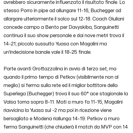
avrebbero sicuramente influenzato il risultato finale. Lo
stesso Porro in pipe ad allungare 11-16, Buchegger ad
allargare ulteriormente il solco sul 12-18. Coach Giuliani
concede campo a Bento per Davyskiba, Sanguinetti
continua il suo show personale e dai nove metri trova il
14-21; piccolo sussulto Yuasa con Magalini ma
un’indecisione banale vale il 18-25 finale.
Parte avanti Grottazzolina in avvio di terzo set, ma
quando il primo tempo di Petkov (visibilmente non al
meglio) si ferma sulla rete ed il miglior battitore della
Superlega (Buchegger) trova il suo 60° ace stagionale la
Valsa torna sopra 8-11. Mati a muro fa 11-15, Magalini
riavvicina la Yuasa sul -2 ma poi in ricezione viene
bersagliato e Modena riallunga 14-19. Petkov a muro
ferma Sanguinetti (che chiuderà il match da MVP con 14