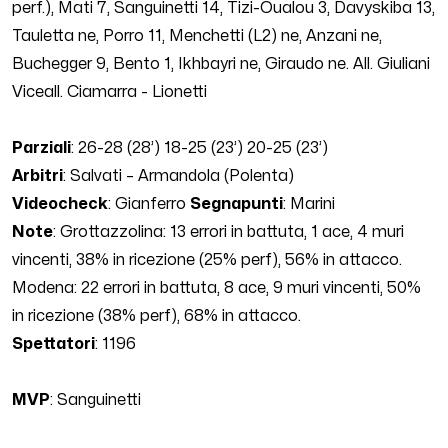
perf.), Mati
7
, Sanguinetti
14
, Tizi-Oualou
3
, Davyskiba
13
,
Tauletta ne, Porro
11
,
Menchetti (L2) ne,
Anzani
ne
,
Buchegger
9
, Bento
1
, Ikhbayri
ne
, Giraudo ne. All. Giuliani
Viceall. Ciamarra - Lionetti
Parziali
:
26-28
(
28
’)
18
-25 (
23
’)
20-25 (23’)
Arbitri
:
Salvati
–
Armandola
(
Polenta
)
Videocheck
:
Gianferro
Segnapunti
:
Marini
Note
: Grottazzolina:
13
errori in battuta,
1
ace,
4
muri
vincenti,
38
% in ricezione (
25
% perf),
56
% in attacco.
Modena:
22
errori in battuta,
8
ace,
9
muri vincenti,
50
%
in ricezione (
38
% perf),
68
% in attacco.
Spettatori
: 1196
MVP
:
Sanguinetti