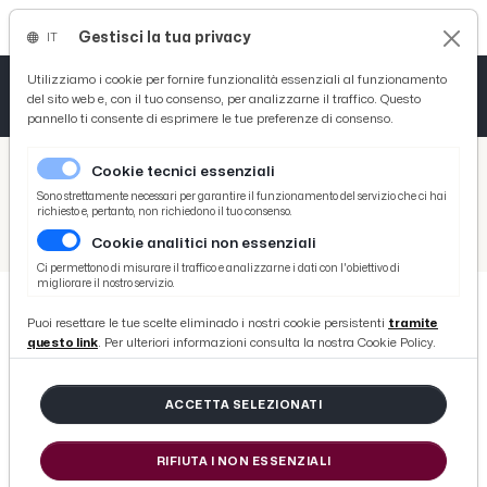
Gestisci la tua privacy
IT
Tutto News
Tutto Sport
Tutto Curiosità
Utilizziamo i cookie per fornire funzionalità essenziali al funzionamento
del sito web e, con il tuo consenso, per analizzarne il traffico. Questo
pannello ti consente di esprimere le tue preferenze di consenso.
Cronaca
Atletica
Serie D
/
Picenotime
Cookie tecnici essenziali
Basket
/
Sport
Sono strettamente necessari per garantire il funzionamento del servizio che ci hai
richiesto e, pertanto, non richiedono il tuo consenso.
/
Volley
/
Finale Playoff: la Riviera Sibillini Volley in trasferta a Gabicce per continuare a sognare
Cookie analitici non essenziali
Ciclismo
Ci permettono di misurare il traffico e analizzarne i dati con l'obiettivo di
migliorare il nostro servizio.
Volley
Puoi resettare le tue scelte eliminado i nostri cookie persistenti
tramite
VOLLEY
questo link
. Per ulteriori informazioni consulta la nostra Cookie Policy.
Finale Playoff: la Riviera Sibillini
Volley in trasferta a Gabicce per
ACCETTA SELEZIONATI
continuare a sognare
RIFIUTA I NON ESSENZIALI