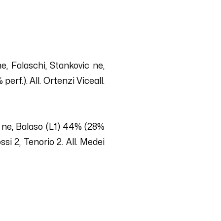
ne
, Falaschi, Stankovic
ne
,
 perf.). All. Ortenzi Viceall.
ne
, Balaso (L1)
44
% (
28
%
ssi
2
, Tenorio
2
. All. Medei