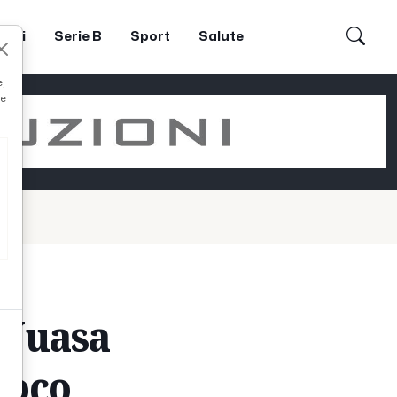
dori
Serie B
Sport
Salute
e,
re
a Yuasa
poco