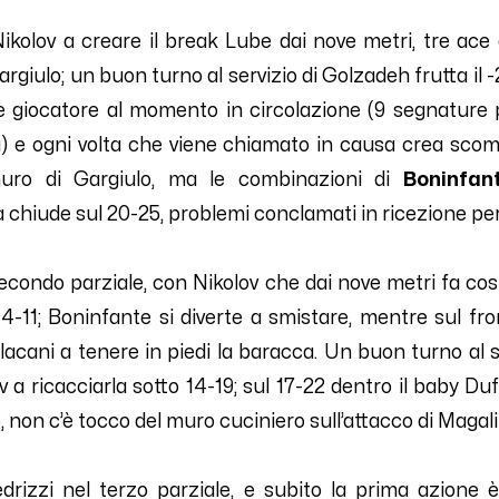
ikolov a creare il break Lube dai nove metri, tre ace 
rgiulo; un buon turno al servizio di Golzadeh frutta il -
te giocatore al momento in circolazione (9 segnature 
 e ogni volta che viene chiamato in causa crea scomp
uro di Gargiulo, ma le combinazioni di
Boninfan
 chiude sul 20-25, problemi conclamati in ricezione per
econdo parziale, con Nikolov che dai nove metri fa c
 4-11; Boninfante si diverte a smistare, mentre sul f
cani a tenere in piedi la baracca. Un buon turno al ser
 a ricacciarla sotto 14-19; sul 17-22 dentro il baby Dufl
 non c’è tocco del muro cuciniero sull’attacco di Magali
rizzi nel terzo parziale, e subito la prima azione è