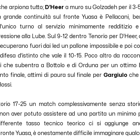
che arpiona tutto;
D’Heer
a muro su Golzadeh per il 3-5,
 grande continuità sul fronte Yuasa è Pellacani, b
’unico turno al servizio minimamente redditizio e
ressione alla Lube. Sul 9-12 dentro Tenorio per D’Heer,
recuperano fuori dai led un pallone impossibile e poi c
ifesa d’istinto che vale il 10-15. Poco altro da racco
si che subentra a Bottolo e di Orduna per un ottimo
o finale, attimi di paura sul finale per
Gargiulo
che
ossi.
orio 17-25 un match complessivamente senza stori
i non aver potuto assistere ad una partita un minimo
ifferente tasso tecnico teorico ci si aggiunge an
 fronte Yuasa, è onestamente difficile immaginare qualco