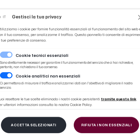
Novità
News
Ascoli Time
Cultura
Coppa Teo
Gestisci la tua privacy
IT
tilizziamo i cookie per fornire funzionalità essenziali al funzionamento del sito web 
on il tuo consenso, per analizzarne il traffico. Questo pannello ti consente di esprime
e tue preferenze di consenso.
Cookie tecnici essenziali
Sono strettamente necessari per garantire il funzionamento del servizio che ci hai richiesto e,
pertanto, non richiedono il tuo consenso.
Cookie analitici non essenziali
sa Battery Grottazzolina possono poco contro un’ottima Lube
Ci permettono di misurare il traffico e analizzarne i dati con l'obiettivo di migliorare il nostro
servizio.
uoi resettare le tue scelte eliminado i nostri cookie persistenti
tramite questo link
.
er ulteriori informazioni consulta la nostra Cookie Policy.
erlega, i cerotti dell
ACCETTA SELEZIONATI
RIFIUTA I NON ESSENZIALI
rottazzolina possono 