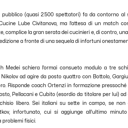
 pubblico (quasi 2.500 spettatori) fa da contorno al
 Cucine Lube Civitanova, ma l’attesa di un match c
te, complice la gran serata dei cucinieri e, di contro, un
izione a fronte di una sequela di infortuni onestament
ch
Medei
schiera
l’ormai consueto modulo a tre schi
 Nikolov ad agire da posto quattro con Bottolo
,
Gargiu
ro.
Risponde coach Ortenzi in formazione pressoché 
sto, Pellacani e
Cubito
(esordio da titolare per lui)
ad 
hisio libero.
Sei italiani su sette in campo, se no
v, infortunato, cui si aggiunge all’ultimo minut
 problemi fisici.