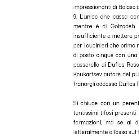
impressionanti di Balaso 
9. L’unico che passa con
mentre è di Golzadeh l
insufficiente a mettere p
per i cucinieri che prima 
di posto cinque con una d
passerella di Duflos Ros
Koukartsev autore del punt
franargli addosso Duflos R
Si chiude con un perent
tantissimi tifosi present
formazioni, ma se al d
letteralmente all’osso sul