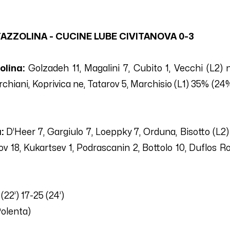
AZZOLINA - CUCINE LUBE CIVITANOVA
0-3
olina:
Golzadeh
11
, Magalini
7
, Cubito
1
, Vecchi
(L2) 
rchiani, Koprivica ne, Tatarov
5
, Marchisio (L1)
35
% (
24
%
:
D’Heer
7
, Gargiulo
7
, Loeppky
7
, Orduna, Bisotto (L2)
lov
18
, Kukartsev
1
, Podrascanin
2
, Bottolo
10
, Duflos Ro
(22’)
17
-
25
(2
4
’)
Polenta)