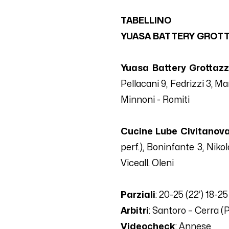
TABELLINO
YUASA BATTERY GROTT
Yuasa Battery Grottazz
Pellacani
9
, Fedrizzi
3
, Ma
Minnoni - Romiti
Cucine Lube Civitanova
perf.), Boninfante
3
, Niko
Viceall. Oleni
Parziali
:
20-25
(22’)
18-25
Arbitri
:
Santoro – Cerra (
Videocheck
: Annese