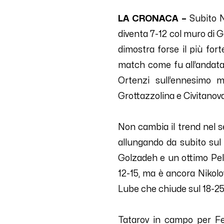
LA CRONACA –
Subito N
diventa 7-12 col muro di Ga
dimostra forse il più for
match come fu all’andata)
Ortenzi sull’ennesimo m
Grottazzolina e Civitanova
Non cambia il trend nel s
allungando da subito sul
Golzadeh e un ottimo Pella
12-15, ma è ancora Nikolov
Lube che chiude sul 18-25,
Tatarov in campo per Fed