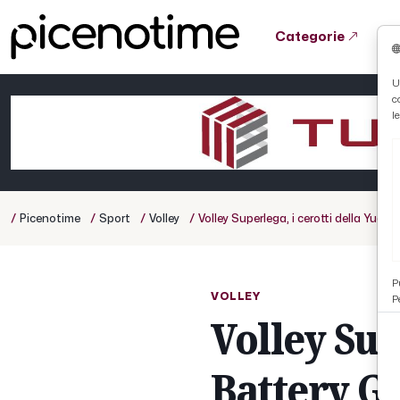
Categorie
Tutto News
Tutto Sport
Tutto Curiosità
U
c
Cronaca
Atletica
Serie D
l
Basket
Ciclismo
/
/
/
/
Picenotime
Sport
Volley
Volley Superlega, i cerotti della Yua
Volley
P
VOLLEY
P
Volley Sup
Battery G