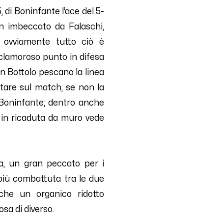
 di Boninfante l’ace del 5-
en imbeccato da Falaschi,
 ovviamente tutto ciò è
 clamoroso punto in difesa
on Bottolo pescano la linea
ntare sul match, se non la
 Boninfante; dentro anche
 in ricaduta da muro vede
a, un gran peccato per i
 più combattuta tra le due
che un organico ridotto
sa di diverso.