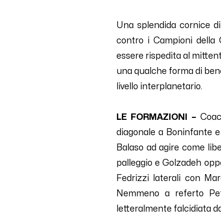
Una splendida cornice di
contro i Campioni della
essere rispedita al mitten
una qualche forma di bened
livello interplanetario.
LE FORMAZIONI –
Coa
diagonale a Boninfante e
Balaso
ad agire come libe
palleggio
e
Golzadeh oppo
Fedrizzi laterali con Marc
Nemmeno a referto Petko
letteralmente falcidiata da