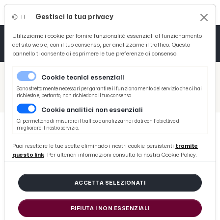
Gestisci la tua privacy
IT
Tutto News
Tutto Sport
Tutto Curiosità
Utilizziamo i cookie per fornire funzionalità essenziali al funzionamento
del sito web e, con il tuo consenso, per analizzarne il traffico. Questo
pannello ti consente di esprimere le tue preferenze di consenso.
Cronaca
Atletica
Serie D
/
Picenotime
Cookie tecnici essenziali
Basket
/
Motori
Sono strettamente necessari per garantire il funzionamento del servizio che ci hai
richiesto e, pertanto, non richiedono il tuo consenso.
/
Il Supereroe dei SUV, la Suzuki presenta la S-Cross
Cookie analitici non essenziali
Ciclismo
Ci permettono di misurare il traffico e analizzarne i dati con l'obiettivo di
migliorare il nostro servizio.
Volley
MOTORI
Puoi resettare le tue scelte eliminado i nostri cookie persistenti
tramite
Il Supereroe dei SUV, la Suzuki
questo link
. Per ulteriori informazioni consulta la nostra Cookie Policy.
presenta la S-Cross
ACCETTA SELEZIONATI
di Redazione Picenotime
RIFIUTA I NON ESSENZIALI
lunedì 03 ottobre 2016