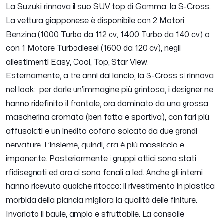
La Suzuki rinnova il suo SUV top di Gamma: la S-Cross.
La vettura giapponese è disponibile con 2 Motori
Benzina (1000 Turbo da 112 cv, 1400 Turbo da 140 cv) o
con 1 Motore Turbodiesel (1600 da 120 cv), negli
allestimenti Easy, Cool, Top, Star View.
Esternamente, a tre anni dal lancio, la S-Cross si rinnova
nel look: per darle un’immagine più grintosa, i designer ne
hanno ridefinito il frontale, ora dominato da una grossa
mascherina cromata (ben fatta e sportiva), con fari più
affusolati e un inedito cofano solcato da due grandi
nervature. L’insieme, quindi, ora è più massiccio e
imponente. Posteriormente i gruppi ottici sono stati
rfidisegnati ed ora ci sono fanali a led. Anche gli interni
hanno ricevuto qualche ritocco: il rivestimento in plastica
morbida della plancia migliora la qualità delle finiture.
Invariato il baule, ampio e sfruttabile. La consolle