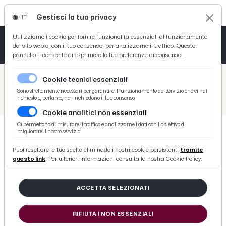
Gestisci la tua privacy
IT
Tutto News
Tutto Sport
Tutto Curiosità
Utilizziamo i cookie per fornire funzionalità essenziali al funzionamento
del sito web e, con il tuo consenso, per analizzarne il traffico. Questo
pannello ti consente di esprimere le tue preferenze di consenso.
Cronaca
Atletica
Serie D
/
Picenotime
Cookie tecnici essenziali
Basket
/
Motori
Sono strettamente necessari per garantire il funzionamento del servizio che ci hai
richiesto e, pertanto, non richiedono il tuo consenso.
/
Xtra Long Vehicle, ecco la ''station wagon'' della Ssangyong
Cookie analitici non essenziali
Ciclismo
Ci permettono di misurare il traffico e analizzarne i dati con l'obiettivo di
migliorare il nostro servizio.
Volley
MOTORI
Puoi resettare le tue scelte eliminado i nostri cookie persistenti
tramite
Xtra Long Vehicle, ecco la ''station
questo link
. Per ulteriori informazioni consulta la nostra Cookie Policy.
wagon'' della Ssangyong
ACCETTA SELEZIONATI
di Redazione Picenotime
RIFIUTA I NON ESSENZIALI
sabato 19 novembre 2016