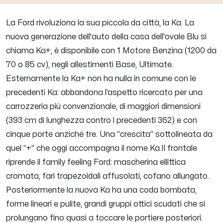
La
Ford
rivoluziona la sua piccola da città, la Ka. La
nuova generazione dell'auto della casa dell'ovale Blu si
chiama
Ka+
, è disponibile con 1 Motore Benzina (1200 da
70 o 85 cv), negli allestimenti Base, Ultimate.
Esternamente la Ka+ non ha nulla in comune con le
precedenti Ka: abbandona l’aspetto ricercato per una
carrozzeria più convenzionale, di maggiori dimensioni
(393 cm di lunghezza contro i precedenti 362) e con
cinque porte anziché tre. Una “crescita” sottolineata da
quel “+” che oggi accompagna il nome Ka.Il frontale
riprende il family feeling Ford: mascherina ellittica
cromata, fari trapezoidali affusolati, cofano allungato.
Posteriormente la nuova Ka ha una coda bombata,
forme lineari e pulite, grandi gruppi ottici scudati che si
prolungano fino quasi a toccare le portiere posteriori.