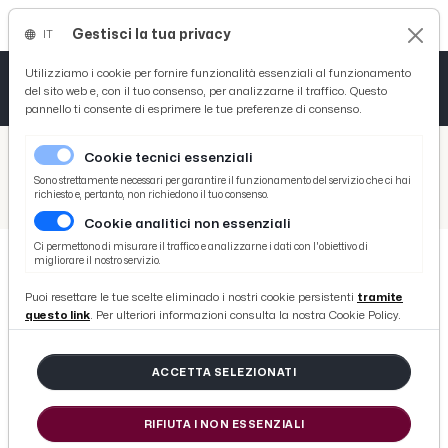
Gestisci la tua privacy
IT
Tutto News
Tutto Sport
Tutto Curiosità
Utilizziamo i cookie per fornire funzionalità essenziali al funzionamento
del sito web e, con il tuo consenso, per analizzarne il traffico. Questo
pannello ti consente di esprimere le tue preferenze di consenso.
Cronaca
Atletica
Serie D
/
Picenotime
Cookie tecnici essenziali
Basket
/
Motori
Sono strettamente necessari per garantire il funzionamento del servizio che ci hai
richiesto e, pertanto, non richiedono il tuo consenso.
/
Il Ka Plus Ultra, Ford presenta la nuova generazione della piccola da città: Ka+
Cookie analitici non essenziali
Ciclismo
Ci permettono di misurare il traffico e analizzarne i dati con l'obiettivo di
migliorare il nostro servizio.
Volley
MOTORI
Puoi resettare le tue scelte eliminado i nostri cookie persistenti
tramite
Il Ka Plus Ultra, Ford presenta la
questo link
. Per ulteriori informazioni consulta la nostra Cookie Policy.
nuova generazione della piccola da
città: Ka+
ACCETTA SELEZIONATI
RIFIUTA I NON ESSENZIALI
di Redazione Picenotime