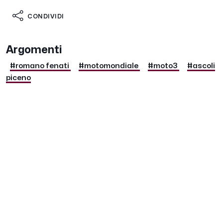
CONDIVIDI
Argomenti
#romano fenati
#motomondiale
#moto3
#ascoli
piceno