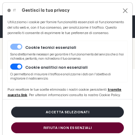
Gestisci la tua privacy
IT
Tutto News
Tutto Sport
Tutto Curiosità
Utilizziamo i cookie per fornire funzionalità essenziali al funzionamento
del sito web e, con il tuo consenso, per analizzarne il traffico. Questo
pannello ti consente di esprimere le tue preferenze di consenso.
Cronaca
Atletica
Serie D
/
Picenotime
Cookie tecnici essenziali
Basket
/
Motori
Sono strettamente necessari per garantire il funzionamento del servizio che ci hai
richiesto e, pertanto, non richiedono il tuo consenso.
/
Fenati pensa ad Ascoli dopo la vittoria in Texas: “Venite a visitare nostro bellissimo territorio”
Cookie analitici non essenziali
Ciclismo
Ci permettono di misurare il traffico e analizzarne i dati con l'obiettivo di
migliorare il nostro servizio.
Volley
MOTORI
Puoi resettare le tue scelte eliminado i nostri cookie persistenti
tramite
Fenati pensa ad Ascoli dopo la
questo link
. Per ulteriori informazioni consulta la nostra Cookie Policy.
vittoria in Texas: “Venite a visitare
nostro bellissimo territorio”
ACCETTA SELEZIONATI
RIFIUTA I NON ESSENZIALI
di Redazione Picenotime