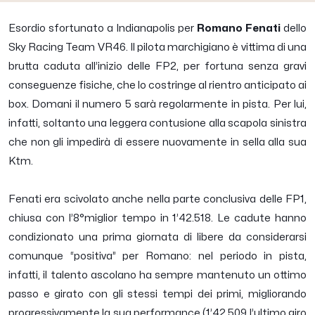
Esordio sfortunato a Indianapolis per
Romano Fenati
dello
Sky Racing Team VR46. Il pilota marchigiano è vittima di una
brutta caduta all’inizio delle FP2, per fortuna senza gravi
conseguenze fisiche, che lo costringe al rientro anticipato ai
box. Domani il numero 5 sarà regolarmente in pista. Per lui,
infatti, soltanto una leggera contusione alla scapola sinistra
che non gli impedirà di essere nuovamente in sella alla sua
Ktm.
Fenati era scivolato anche nella parte conclusiva delle FP1,
chiusa con l’8°miglior tempo in 1’42.518. Le cadute hanno
condizionato una prima giornata di libere da considerarsi
comunque “positiva” per Romano: nel periodo in pista,
infatti, il talento ascolano ha sempre mantenuto un ottimo
passo e girato con gli stessi tempi dei primi, migliorando
progressivamente la sua performance (1’42.509 l’ultimo giro