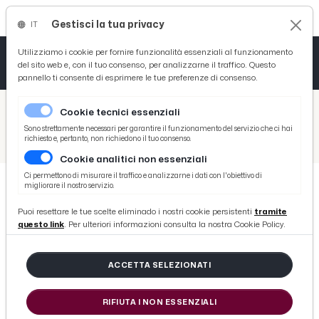
Gestisci la tua privacy
IT
Tutto News
Tutto Sport
Tutto Curiosità
Utilizziamo i cookie per fornire funzionalità essenziali al funzionamento
del sito web e, con il tuo consenso, per analizzarne il traffico. Questo
pannello ti consente di esprimere le tue preferenze di consenso.
Cronaca
Atletica
Serie D
/
Picenotime
Cookie tecnici essenziali
Basket
/
Motori
Sono strettamente necessari per garantire il funzionamento del servizio che ci hai
richiesto e, pertanto, non richiedono il tuo consenso.
/
Indianapolis, brutta caduta per Fenati nelle prime prove libere
Cookie analitici non essenziali
Ciclismo
Ci permettono di misurare il traffico e analizzarne i dati con l'obiettivo di
migliorare il nostro servizio.
Volley
MOTORI
Puoi resettare le tue scelte eliminado i nostri cookie persistenti
tramite
Indianapolis, brutta caduta per
questo link
. Per ulteriori informazioni consulta la nostra Cookie Policy.
Fenati nelle prime prove libere
ACCETTA SELEZIONATI
di Redazione Picenotime
RIFIUTA I NON ESSENZIALI
sabato 08 agosto 2015