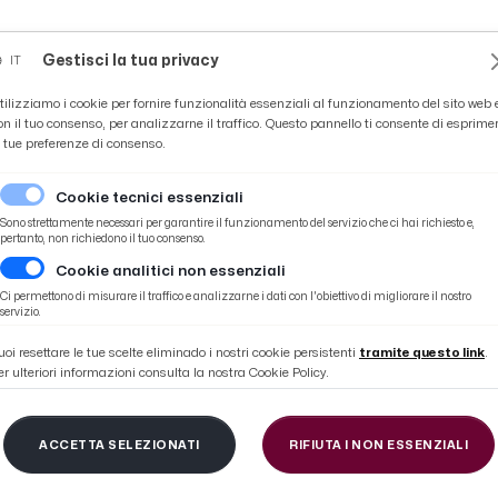
Novità
News
Ascoli Time
Cultura
Coppa Teo
Gestisci la tua privacy
IT
tilizziamo i cookie per fornire funzionalità essenziali al funzionamento del sito web 
on il tuo consenso, per analizzarne il traffico. Questo pannello ti consente di esprime
e tue preferenze di consenso.
Cookie tecnici essenziali
Sono strettamente necessari per garantire il funzionamento del servizio che ci hai richiesto e,
pertanto, non richiedono il tuo consenso.
Cookie analitici non essenziali
cima posizione
Ci permettono di misurare il traffico e analizzarne i dati con l'obiettivo di migliorare il nostro
servizio.
uoi resettare le tue scelte eliminado i nostri cookie persistenti
tramite questo link
.
er ulteriori informazioni consulta la nostra Cookie Policy.
io d'Aragona, Fenati 
ACCETTA SELEZIONATI
RIFIUTA I NON ESSENZIALI
ima posizione