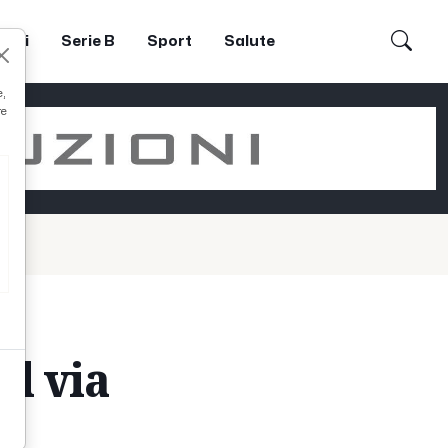
dori
Serie B
Sport
Salute
e,
re
al via