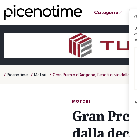
Categorie
Tutto News
Tutto Sport
Tutto Curiosità
U
c
Cronaca
Atletica
Serie D
l
Basket
Ciclismo
/
/
/
Picenotime
Motori
Gran Premio d'Aragona, Fenati al via dalla de
Volley
P
MOTORI
P
Gran Prem
dalla dec