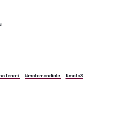
ta
o fenati
#motomondiale
#moto3