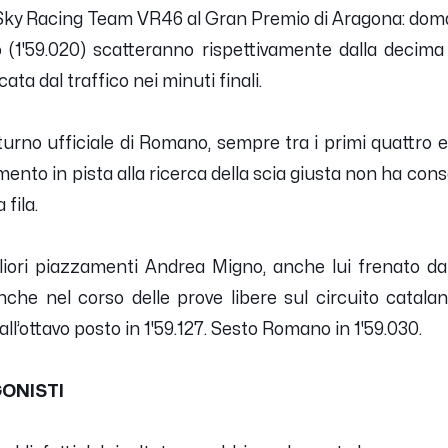
o Sky Racing Team VR46 al Gran Premio di Aragona: do
 (1'59.020) scatteranno rispettivamente dalla decima
ta dal traffico nei minuti finali.
 turno ufficiale di Romano, sempre tra i primi quattro
llamento in pista alla ricerca della scia giusta non ha con
fila.
iori piazzamenti Andrea Migno, anche lui frenato dal
nche nel corso delle prove libere sul circuito catala
all’ottavo posto in 1'59.127. Sesto Romano in 1'59.030.
ONISTI