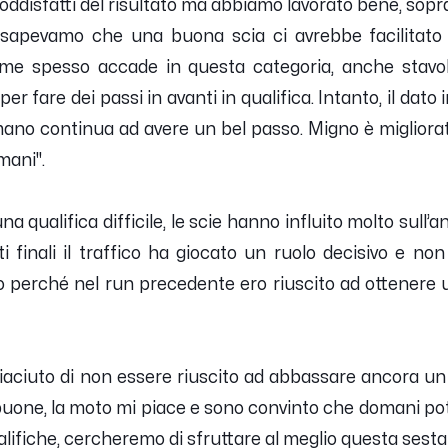
ddisfatti del risultato ma abbiamo lavorato bene, soprat
ca sapevamo che una buona scia ci avrebbe facilitato
ome spesso accade in questa categoria, anche stavo
 fare dei passi in avanti in qualifica. Intanto, il dato 
ano continua ad avere un bel passo.
Migno è migliorat
omani
".
na qualifica difficile, le scie hanno influito molto sul
 finali il traffico ha giocato un ruolo decisivo e non 
o perché nel run precedente ero riuscito ad ottenere 
iaciuto di non essere riuscito ad abbassare ancora un 
buone, la moto mi piace e sono convinto che domani p
alifiche, cercheremo di sfruttare al meglio questa sesta 