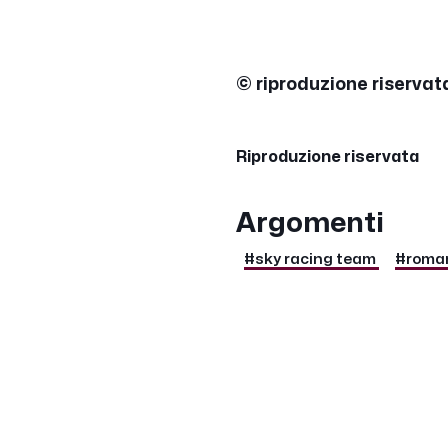
© riproduzione riserva
Riproduzione riservata
Argomenti
#sky racing team
#roman