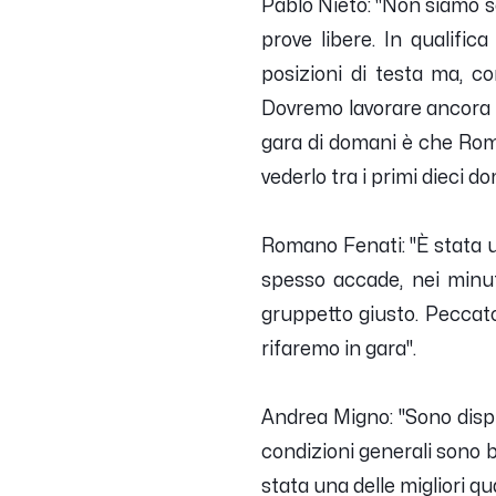
Pablo Nieto: "
Non siamo so
prove libere. In qualifi
posizioni di testa ma, c
Dovremo lavorare ancora per
gara di domani è che Rom
vederlo tra i primi dieci d
Romano Fenati: "
È stata u
spesso accade, nei minuti
gruppetto giusto. Peccat
rifaremo in gara
".
Andrea Migno: "
Sono disp
condizioni generali sono 
stata una delle migliori qu