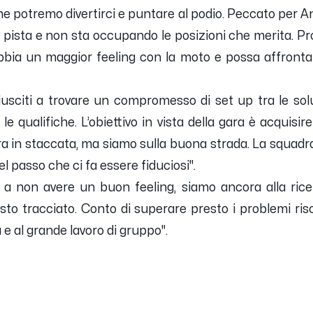
che potremo divertirci e puntare al podio. Peccato per 
ta pista e non sta occupando le posizioni che merita. P
bbia un maggior feeling con la moto e possa affrontar
usciti a trovare un compromesso di set up tra le solu
 le qualifiche. L’obiettivo in vista della gara è acquisi
ra in staccata, ma siamo sulla buona strada. La squadra
 passo che ci fa essere fiduciosi
".
 a non avere un buon feeling, siamo ancora alla rice
uesto tracciato. Conto di superare presto i problemi ris
ra e al grande lavoro di gruppo
".