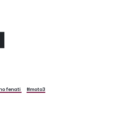
O
o fenati
#moto3