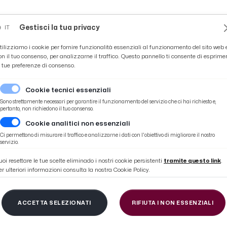
Novità
News
Ascoli Time
Cultura
Coppa Teo
Gestisci la tua privacy
IT
tilizziamo i cookie per fornire funzionalità essenziali al funzionamento del sito web 
on il tuo consenso, per analizzarne il traffico. Questo pannello ti consente di esprime
e tue preferenze di consenso.
Cookie tecnici essenziali
Sono strettamente necessari per garantire il funzionamento del servizio che ci hai richiesto e,
pertanto, non richiedono il tuo consenso.
Cookie analitici non essenziali
 qualifica
Ci permettono di misurare il traffico e analizzarne i dati con l'obiettivo di migliorare il nostro
servizio.
uoi resettare le tue scelte eliminado i nostri cookie persistenti
tramite questo link
.
er ulteriori informazioni consulta la nostra Cookie Policy.
land, per Fenati buon 
ACCETTA SELEZIONATI
RIFIUTA I NON ESSENZIALI
ualifica