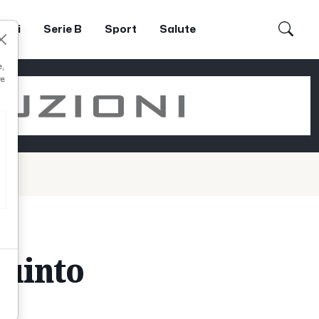
dori
Serie B
Sport
Salute
e,
re
quinto