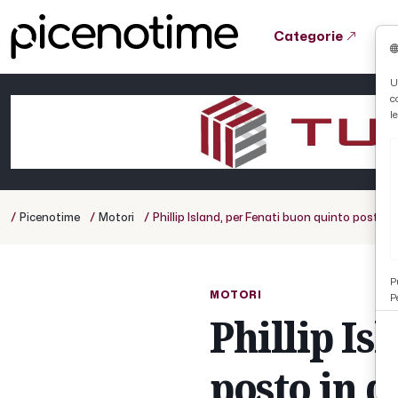
Categorie
Tutto News
Tutto Sport
Tutto Curiosità
U
c
Cronaca
Atletica
Serie D
l
Basket
Ciclismo
/
/
/
Picenotime
Motori
Phillip Island, per Fenati buon quinto posto in
Volley
P
MOTORI
P
Phillip Is
posto in q