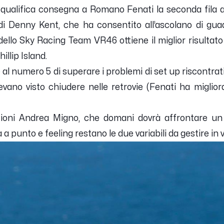
 qualifica consegna a
Romano Fenati
la seconda fila 
di Denny Kent, che ha consentito all’ascolano di gu
o dello Sky Racing Team VR46 ottiene il miglior risultato 
illip Island.
e al numero 5 di superare i problemi di set up riscontrat
vevano visto chiudere nelle retrovie (Fenati ha migli
zioni Andrea Migno, che domani dovrà affrontare u
 a punto e feeling restano le due variabili da gestire in