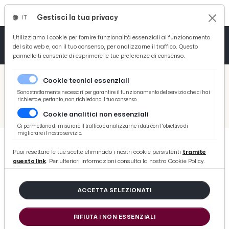
Gestisci la tua privacy
IT
Tutto News
Tutto Sport
Tutto Curiosità
Utilizziamo i cookie per fornire funzionalità essenziali al funzionamento
del sito web e, con il tuo consenso, per analizzarne il traffico. Questo
pannello ti consente di esprimere le tue preferenze di consenso.
Cronaca
Atletica
Serie D
/
Picenotime
Cookie tecnici essenziali
Basket
/
Sport
Sono strettamente necessari per garantire il funzionamento del servizio che ci hai
richiesto e, pertanto, non richiedono il tuo consenso.
/
Basket
/
Pallacanestro: nasce FF Basket Lab, un progetto condiviso per la Riviera delle Palme
Cookie analitici non essenziali
Ciclismo
Ci permettono di misurare il traffico e analizzarne i dati con l'obiettivo di
migliorare il nostro servizio.
Volley
Puoi resettare le tue scelte eliminado i nostri cookie persistenti
tramite
BASKET
questo link
. Per ulteriori informazioni consulta la nostra Cookie Policy.
Pallacanestro: nasce FF Basket Lab,
un progetto condiviso per la
ACCETTA SELEZIONATI
Riviera delle Palme
RIFIUTA I NON ESSENZIALI