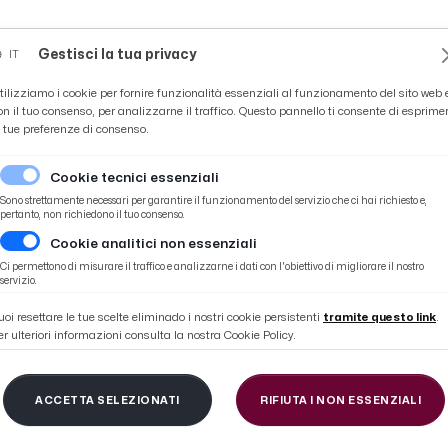
Novità
News
Ascoli Time
Cultura
Coppa Teo
Gestisci la tua privacy
IT
tilizziamo i cookie per fornire funzionalità essenziali al funzionamento del sito web 
on il tuo consenso, per analizzarne il traffico. Questo pannello ti consente di esprime
e tue preferenze di consenso.
Cookie tecnici essenziali
Sono strettamente necessari per garantire il funzionamento del servizio che ci hai richiesto e,
pertanto, non richiedono il tuo consenso.
Cookie analitici non essenziali
Ci permettono di misurare il traffico e analizzarne i dati con l'obiettivo di migliorare il nostro
TELFIDARDO-C
servizio.
uoi resettare le tue scelte eliminado i nostri cookie persistenti
tramite questo link
.
er ulteriori informazioni consulta la nostra Cookie Policy.
ACCETTA SELEZIONATI
RIFIUTA I NON ESSENZIALI