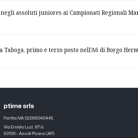
negli assoluti juniores ai Campionati Regionali Mar
a Taboga, primo e terzo posto nell'A6 di Borgo Her
ptime srls
Partita IVA 02286040445
Via Emidio Luzi, 87/c
63100 – Ascoli Piceno (AP)