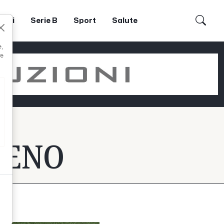
dori
Serie B
Sport
Salute
e,
re
CENO