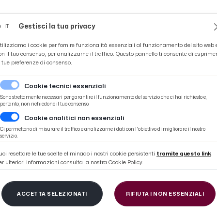
Novità
News
Ascoli Time
Cultura
Coppa Teo
Gestisci la tua privacy
IT
tilizziamo i cookie per fornire funzionalità essenziali al funzionamento del sito web 
on il tuo consenso, per analizzarne il traffico. Questo pannello ti consente di esprime
e tue preferenze di consenso.
Cookie tecnici essenziali
Sono strettamente necessari per garantire il funzionamento del servizio che ci hai richiesto e,
pertanto, non richiedono il tuo consenso.
Cookie analitici non essenziali
Ci permettono di misurare il traffico e analizzarne i dati con l'obiettivo di migliorare il nostro
NTRO-IPPICO-PI
servizio.
uoi resettare le tue scelte eliminado i nostri cookie persistenti
tramite questo link
.
er ulteriori informazioni consulta la nostra Cookie Policy.
ACCETTA SELEZIONATI
RIFIUTA I NON ESSENZIALI