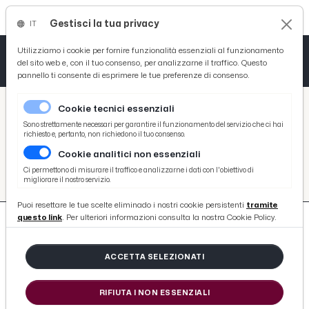
Gestisci la tua privacy
IT
Tutto News
Tutto Sport
Tutto Curiosità
Utilizziamo i cookie per fornire funzionalità essenziali al funzionamento
del sito web e, con il tuo consenso, per analizzarne il traffico. Questo
pannello ti consente di esprimere le tue preferenze di consenso.
Cronaca
Atletica
Serie D
/
Picenotime
Cookie tecnici essenziali
Basket
/
#de-mitri-carlo-forti-volley-angels-lab
Sono strettamente necessari per garantire il funzionamento del servizio che ci hai
richiesto e, pertanto, non richiedono il tuo consenso.
#DE-MITRI-CARLO-FORTI-
Cookie analitici non essenziali
Ciclismo
VOLLEY-ANGELS-LAB
Ci permettono di misurare il traffico e analizzarne i dati con l'obiettivo di
migliorare il nostro servizio.
Volley
Puoi resettare le tue scelte eliminado i nostri cookie persistenti
tramite
questo link
. Per ulteriori informazioni consulta la nostra Cookie Policy.
ACCETTA SELEZIONATI
24 ARTICOLI
RIFIUTA I NON ESSENZIALI