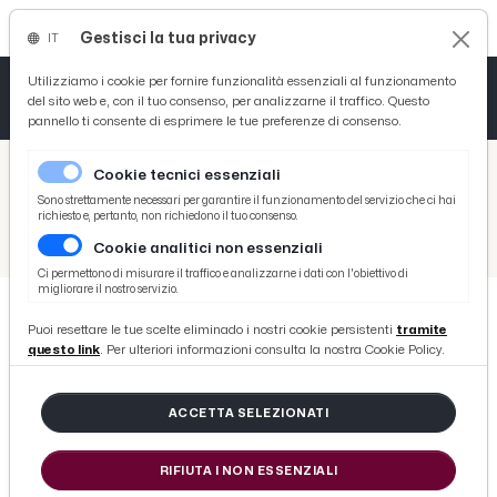
Gestisci la tua privacy
IT
Tutto News
Tutto Sport
Tutto Curiosità
Utilizziamo i cookie per fornire funzionalità essenziali al funzionamento
del sito web e, con il tuo consenso, per analizzarne il traffico. Questo
pannello ti consente di esprimere le tue preferenze di consenso.
Cronaca
Atletica
Serie D
/
Picenotime
Cookie tecnici essenziali
Basket
/
Sport
Sono strettamente necessari per garantire il funzionamento del servizio che ci hai
richiesto e, pertanto, non richiedono il tuo consenso.
/
Volley
/
Pallavolo femminile, Serie B2: Carlo Forti–Axore.it chiude girone andata in casa contro la capolista Lasersoft Riccione
Cookie analitici non essenziali
Ciclismo
Ci permettono di misurare il traffico e analizzarne i dati con l'obiettivo di
migliorare il nostro servizio.
Volley
Puoi resettare le tue scelte eliminado i nostri cookie persistenti
tramite
VOLLEY
questo link
. Per ulteriori informazioni consulta la nostra Cookie Policy.
Pallavolo femminile, Serie B2:
Carlo Forti–Axore.it chiude girone
ACCETTA SELEZIONATI
andata in casa contro la capolista
Lasersoft Riccione
RIFIUTA I NON ESSENZIALI