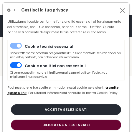
Gestisci la tua privacy
IT
Tutto News
Tutto Sport
Tutto Curiosità
Utilizziamo i cookie per fornire funzionalità essenziali al funzionamento
del sito web e, con il tuo consenso, per analizzarne il traffico. Questo
pannello ti consente di esprimere le tue preferenze di consenso.
Cronaca
Atletica
Serie D
/
Picenotime
Cookie tecnici essenziali
Basket
/
#giacomo-gattuso
Sono strettamente necessari per garantire il funzionamento del servizio che ci hai
richiesto e, pertanto, non richiedono il tuo consenso.
#GIACOMO-GATTUSO
Cookie analitici non essenziali
Ciclismo
Ci permettono di misurare il traffico e analizzarne i dati con l'obiettivo di
migliorare il nostro servizio.
Volley
Puoi resettare le tue scelte eliminado i nostri cookie persistenti
tramite
questo link
. Per ulteriori informazioni consulta la nostra Cookie Policy.
ACCETTA SELEZIONATI
8 ARTICOLI
RIFIUTA I NON ESSENZIALI
Como-Cittadella 1-2, Gattuso: