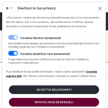
Gestisci la tua privacy
IT
Tutto News
Tutto Sport
Tutto Curiosità
Utilizziamo i cookie per fornire funzionalità essenziali al funzionamento
del sito web e, con il tuo consenso, per analizzarne il traffico. Questo
pannello ti consente di esprimere le tue preferenze di consenso.
Cronaca
Atletica
Serie D
/
Picenotime
Cookie tecnici essenziali
Basket
/
#leonardo-morosini
Sono strettamente necessari per garantire il funzionamento del servizio che ci hai
richiesto e, pertanto, non richiedono il tuo consenso.
#LEONARDO-MOROSINI
Cookie analitici non essenziali
Ciclismo
Ci permettono di misurare il traffico e analizzarne i dati con l'obiettivo di
migliorare il nostro servizio.
Volley
Puoi resettare le tue scelte eliminado i nostri cookie persistenti
tramite
questo link
. Per ulteriori informazioni consulta la nostra Cookie Policy.
ACCETTA SELEZIONATI
20 ARTICOLI
RIFIUTA I NON ESSENZIALI
Ascoli Calcio, idea Morosini per la