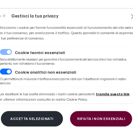
Novità
News
Ascoli Time
Cultura
Coppa Teo
Gestisci la tua privacy
IT
tilizziamo i cookie per fornire funzionalità essenziali al funzionamento del sito web 
on il tuo consenso, per analizzarne il traffico. Questo pannello ti consente di esprime
e tue preferenze di consenso.
Cookie tecnici essenziali
Sono strettamente necessari per garantire il funzionamento del servizio che ci hai richiesto e,
pertanto, non richiedono il tuo consenso.
Cookie analitici non essenziali
Ci permettono di misurare il traffico e analizzarne i dati con l'obiettivo di migliorare il nostro
ARCO-UGO-TASSE
servizio.
uoi resettare le tue scelte eliminado i nostri cookie persistenti
tramite questo link
.
er ulteriori informazioni consulta la nostra Cookie Policy.
ACCETTA SELEZIONATI
RIFIUTA I NON ESSENZIALI