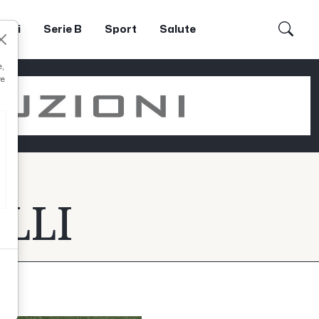
dori
Serie B
Sport
Salute
e,
re
LLI