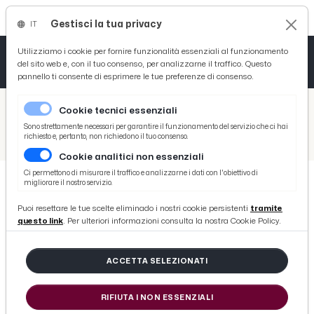
Gestisci la tua privacy
IT
Tutto News
Tutto Sport
Tutto Curiosità
Utilizziamo i cookie per fornire funzionalità essenziali al funzionamento
del sito web e, con il tuo consenso, per analizzarne il traffico. Questo
pannello ti consente di esprimere le tue preferenze di consenso.
Cronaca
Atletica
Serie D
/
Picenotime
Cookie tecnici essenziali
Basket
/
News
Sono strettamente necessari per garantire il funzionamento del servizio che ci hai
richiesto e, pertanto, non richiedono il tuo consenso.
/
Ascoli Piceno, il centro sportivo 'Ugo Tasselli' di Porta Romana cambia volto: ecco il progetto per la riqualificazione
Cookie analitici non essenziali
Ciclismo
Ci permettono di misurare il traffico e analizzarne i dati con l'obiettivo di
migliorare il nostro servizio.
Volley
NEWS
Puoi resettare le tue scelte eliminado i nostri cookie persistenti
tramite
Ascoli Piceno, il centro sportivo
questo link
. Per ulteriori informazioni consulta la nostra Cookie Policy.
'Ugo Tasselli' di Porta Romana
cambia volto: ecco il progetto per
ACCETTA SELEZIONATI
la riqualificazione
RIFIUTA I NON ESSENZIALI