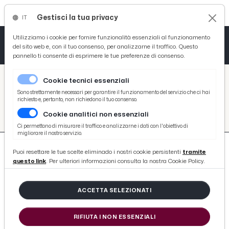
Gestisci la tua privacy
IT
Tutto News
Tutto Sport
Tutto Curiosità
Utilizziamo i cookie per fornire funzionalità essenziali al funzionamento
del sito web e, con il tuo consenso, per analizzarne il traffico. Questo
pannello ti consente di esprimere le tue preferenze di consenso.
Cronaca
Atletica
Serie D
/
Picenotime
Cookie tecnici essenziali
Basket
/
#pineto-calcio
Sono strettamente necessari per garantire il funzionamento del servizio che ci hai
richiesto e, pertanto, non richiedono il tuo consenso.
#PINETO-CALCIO
Cookie analitici non essenziali
Ciclismo
Ci permettono di misurare il traffico e analizzarne i dati con l'obiettivo di
migliorare il nostro servizio.
Volley
Puoi resettare le tue scelte eliminado i nostri cookie persistenti
tramite
questo link
. Per ulteriori informazioni consulta la nostra Cookie Policy.
ACCETTA SELEZIONATI
162 ARTICOLI
RIFIUTA I NON ESSENZIALI
Matelica-Pineto 0-0, highlights e voci