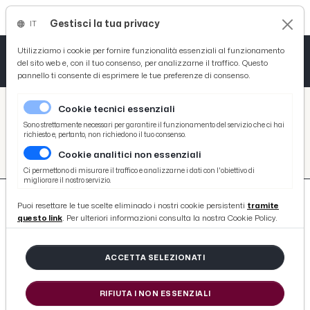
Gestisci la tua privacy
IT
Tutto News
Tutto Sport
Tutto Curiosità
Utilizziamo i cookie per fornire funzionalità essenziali al funzionamento
del sito web e, con il tuo consenso, per analizzarne il traffico. Questo
pannello ti consente di esprimere le tue preferenze di consenso.
Cronaca
Atletica
Serie D
/
Picenotime
Cookie tecnici essenziali
Basket
/
#sambenedettese-calcio
Sono strettamente necessari per garantire il funzionamento del servizio che ci hai
richiesto e, pertanto, non richiedono il tuo consenso.
#SAMBENEDETTESE-CALCIO
Cookie analitici non essenziali
Ciclismo
Ci permettono di misurare il traffico e analizzarne i dati con l'obiettivo di
migliorare il nostro servizio.
Volley
Puoi resettare le tue scelte eliminado i nostri cookie persistenti
tramite
questo link
. Per ulteriori informazioni consulta la nostra Cookie Policy.
ACCETTA SELEZIONATI
48 ARTICOLI
RIFIUTA I NON ESSENZIALI
Coppa Italia Serie D, l'Atletico Ascoli