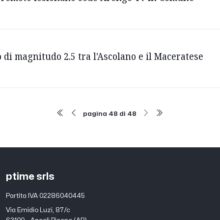
 di magnitudo 2.5 tra l'Ascolano e il Maceratese
pagina 48 di 48
ptime srls
Partita IVA 02286040445
Via Emidio Luzi, 87/c