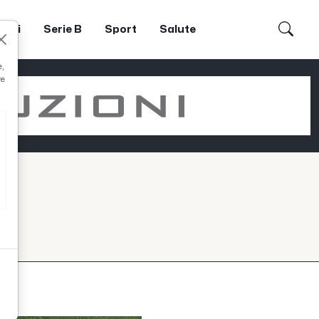
dori
Serie B
Sport
Salute
e,
re