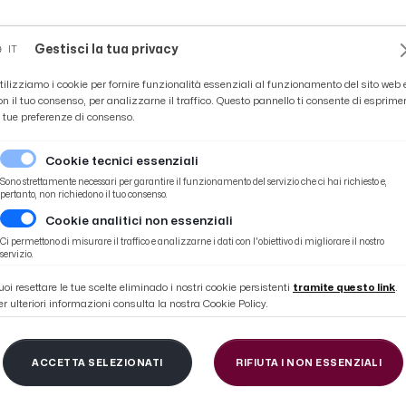
Novità
News
Ascoli Time
Cultura
Coppa Teo
Gestisci la tua privacy
IT
tilizziamo i cookie per fornire funzionalità essenziali al funzionamento del sito web 
on il tuo consenso, per analizzarne il traffico. Questo pannello ti consente di esprime
e tue preferenze di consenso.
Cookie tecnici essenziali
Sono strettamente necessari per garantire il funzionamento del servizio che ci hai richiesto e,
pertanto, non richiedono il tuo consenso.
Cookie analitici non essenziali
Ci permettono di misurare il traffico e analizzarne i dati con l'obiettivo di migliorare il nostro
#TERREMOTO
servizio.
uoi resettare le tue scelte eliminado i nostri cookie persistenti
tramite questo link
.
er ulteriori informazioni consulta la nostra Cookie Policy.
ACCETTA SELEZIONATI
RIFIUTA I NON ESSENZIALI