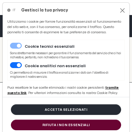
Gestisci la tua privacy
IT
Tutto News
Tutto Sport
Tutto Curiosità
Utilizziamo i cookie per fornire funzionalità essenziali al funzionamento
del sito web e, con il tuo consenso, per analizzarne il traffico. Questo
pannello ti consente di esprimere le tue preferenze di consenso.
Cronaca
Atletica
Serie D
/
Picenotime
Cookie tecnici essenziali
Basket
/
News
Sono strettamente necessari per garantire il funzionamento del servizio che ci hai
richiesto e, pertanto, non richiedono il tuo consenso.
/
Cronaca
Cookie analitici non essenziali
Ciclismo
CRONACA
Ci permettono di misurare il traffico e analizzarne i dati con l'obiettivo di
migliorare il nostro servizio.
Volley
Puoi resettare le tue scelte eliminado i nostri cookie persistenti
tramite
questo link
. Per ulteriori informazioni consulta la nostra Cookie Policy.
ACCETTA SELEZIONATI
1872 ARTICOLI
RIFIUTA I NON ESSENZIALI