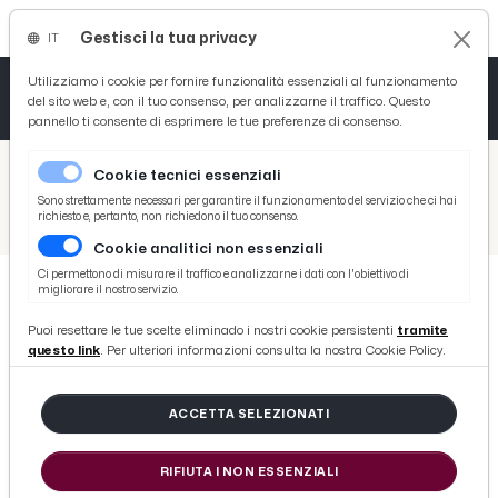
Gestisci la tua privacy
IT
Tutto News
Tutto Sport
Tutto Curiosità
Utilizziamo i cookie per fornire funzionalità essenziali al funzionamento
del sito web e, con il tuo consenso, per analizzarne il traffico. Questo
pannello ti consente di esprimere le tue preferenze di consenso.
Cronaca
Atletica
Serie D
/
Picenotime
Cookie tecnici essenziali
Basket
/
Ascoli Time
Sono strettamente necessari per garantire il funzionamento del servizio che ci hai
richiesto e, pertanto, non richiedono il tuo consenso.
/
Fasano presenta Bari-Ascoli: “Per i Galletti prove tecniche da protagonisti”
Cookie analitici non essenziali
Ciclismo
Ci permettono di misurare il traffico e analizzarne i dati con l'obiettivo di
migliorare il nostro servizio.
Volley
ASCOLI TIME
Puoi resettare le tue scelte eliminado i nostri cookie persistenti
tramite
Fasano presenta Bari-Ascoli: “Per i
questo link
. Per ulteriori informazioni consulta la nostra Cookie Policy.
Galletti prove tecniche da
protagonisti”
ACCETTA SELEZIONATI
RIFIUTA I NON ESSENZIALI
di Redazione Picenotime