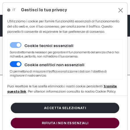
Gestisci la tua privacy
IT
Tutto News
Tutto Sport
Tutto Curiosità
Utilizziamo i cookie per fornire funzionalità essenziali al funzionamento
del sito web e, con il tuo consenso, per analizzarne il traffico. Questo
pannello ti consente di esprimere le tue preferenze di consenso.
Cronaca
Atletica
Serie D
/
Picenotime
Cookie tecnici essenziali
Basket
/
#bari-calcio
Sono strettamente necessari per garantire il funzionamento del servizio che ci hai
richiesto e, pertanto, non richiedono il tuo consenso.
#BARI-CALCIO
Cookie analitici non essenziali
Ciclismo
Ci permettono di misurare il traffico e analizzarne i dati con l'obiettivo di
migliorare il nostro servizio.
Volley
Puoi resettare le tue scelte eliminado i nostri cookie persistenti
tramite
questo link
. Per ulteriori informazioni consulta la nostra Cookie Policy.
ACCETTA SELEZIONATI
420 ARTICOLI
RIFIUTA I NON ESSENZIALI
Primavera 2 girone B, highlights