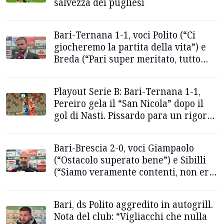
salvezza dei pugliesi
Bari-Ternana 1-1, voci Polito (“Ci
giocheremo la partita della vita”) e
Breda (“Pari super meritato, tutto
aperto”)
Playout Serie B: Bari-Ternana 1-1,
Pereiro gela il “San Nicola” dopo il
gol di Nasti. Pissardo para un rigore
a Casasola
Bari-Brescia 2-0, voci Giampaolo
(“Ostacolo superato bene”) e Sibilli
(“Siamo veramente contenti, non era
facile”)
Bari, ds Polito aggredito in autogrill.
Nota del club: “Vigliacchi che nulla