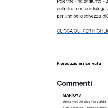
Palermo
- ha aggiunto Pulc
dell’altro o un cardiolog
per una bella salvezza, più 
CLICCA QUI PER HIGHL
Riproduzione riservata
Commenti
MARIO78
domenica 30 dicembre 2018
Auguri patron ....però noi non 