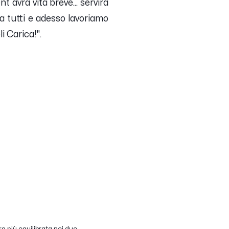
t avrà vita breve... servirà
a tutti e adesso lavoriamo
li Carica!
".
ra più equilibrata nei due