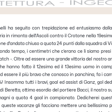
lli
ha seguito con trepidazione ed entusiasmo dalla 
ia in rimonta dell'Ascoli contro il Crotone nella 19es
irone d'andata chiuso a quota 24 punti dalla squadra di V
ondo tempo, i centimetri che c’erano ce lì siamo presi
atch -.
Oltre ad essere una grande vittoria del nostro am
i, che hanno fatto il 12esimo ed il 13esimo uomo in cam
 ad essere il più bravo che conosco in panchina, fa i cam
Insomma tutti i bravi, goal ed assist di Ganz, gol dedic
 di Beretta, ottimo esordio del portiere Bacci, il nostro
ni a quota 4 goal in campionato. Dedicherei questa
 queste vacanze gli facciano mettere una bellissima pie