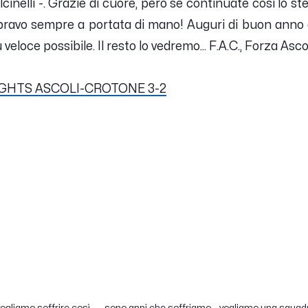
inelli -.
Grazie di cuore, però se continuate così lo sten
o bravo sempre a portata di mano! Auguri di buon anno 
veloce possibile. Il resto lo vedremo... F.A.C., Forza Asco
IGHTS ASCOLI-CROTONE 3-2
vogliamo soffrire così ......sono anni che soffriamo ...vogliamo una squad