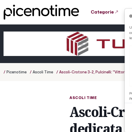
Categorie
Tutto News
Tutto Sport
Tutto Curiosità
U
c
Cronaca
Atletica
Serie D
l
Basket
Ciclismo
/
/
/
Picenotime
Ascoli Time
Ascoli-Crotone 3-2, Pulcinelli: ''Vittoria 
Volley
P
ASCOLI TIME
P
Ascoli-Crot
dedicata a