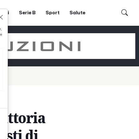
dori
Serie B
Sport
Salute
e,
re
Vittoria
sti di