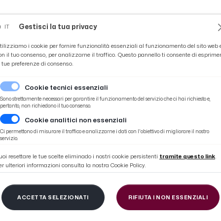
Novità
News
Ascoli Time
Cultura
Coppa Teo
Gestisci la tua privacy
IT
tilizziamo i cookie per fornire funzionalità essenziali al funzionamento del sito web 
on il tuo consenso, per analizzarne il traffico. Questo pannello ti consente di esprime
e tue preferenze di consenso.
Cookie tecnici essenziali
Sono strettamente necessari per garantire il funzionamento del servizio che ci hai richiesto e,
pertanto, non richiedono il tuo consenso.
Cookie analitici non essenziali
dedicata a Perucchini. Cambi giusti di Vivarini''
Ci permettono di misurare il traffico e analizzarne i dati con l'obiettivo di migliorare il nostro
servizio.
uoi resettare le tue scelte eliminado i nostri cookie persistenti
tramite questo link
.
er ulteriori informazioni consulta la nostra Cookie Policy.
one 3-2, Pulcinelli: ''
ACCETTA SELEZIONATI
RIFIUTA I NON ESSENZIALI
 Perucchini. Cambi giu