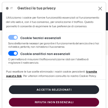
Gestisci la tua privacy
IT
Tutto News
Tutto Sport
Tutto Curiosità
Utilizziamo i cookie per fornire funzionalità essenziali al funzionamento
del sito web e, con il tuo consenso, per analizzarne il traffico. Questo
pannello ti consente di esprimere le tue preferenze di consenso.
Cronaca
Atletica
Serie D
/
Picenotime
Cookie tecnici essenziali
Basket
/
Ascoli Time
Sono strettamente necessari per garantire il funzionamento del servizio che ci hai
richiesto e, pertanto, non richiedono il tuo consenso.
/
Padella, toccante lettera di saluto del capitano: “Ti voglio bene Ascoli, ti porterò sempre nel cuore”
Cookie analitici non essenziali
Ciclismo
Ci permettono di misurare il traffico e analizzarne i dati con l'obiettivo di
migliorare il nostro servizio.
Volley
ASCOLI TIME
Puoi resettare le tue scelte eliminado i nostri cookie persistenti
tramite
Padella, toccante lettera di saluto
questo link
. Per ulteriori informazioni consulta la nostra Cookie Policy.
del capitano: “Ti voglio bene
Ascoli, ti porterò sempre nel
ACCETTA SELEZIONATI
cuore”
RIFIUTA I NON ESSENZIALI