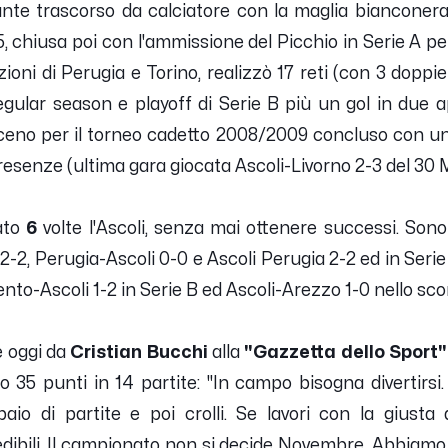
ante trascorso da calciatore con la maglia bianconera
 chiusa poi con l'ammissione del Picchio in Serie A pe
oni di Perugia e Torino, realizzò 17 reti (con 3 doppi
gular season e playoff di Serie B più un gol in due ap
eno per il torneo cadetto 2008/2009 concluso con una 
presenze (ultima gara giocata Ascoli-Livorno 2-3 del 30
ato
6
volte l'Ascoli, senza mai ottenere successi. Sono 
2-2, Perugia-Ascoli 0-0 e Ascoli Perugia 2-2 ed in Seri
ento-Ascoli 1-2 in Serie B ed Ascoli-Arezzo 1-0 nello sc
e oggi da
Cristian Bucchi
alla
"Gazzetta dello Sport"
to 35 punti in 14 partite:
"In campo bisogna divertirsi
aio di partite e poi crolli. Se lavori con la giusta 
redibili. Il campionato non si decide Novembre. Abbiamo