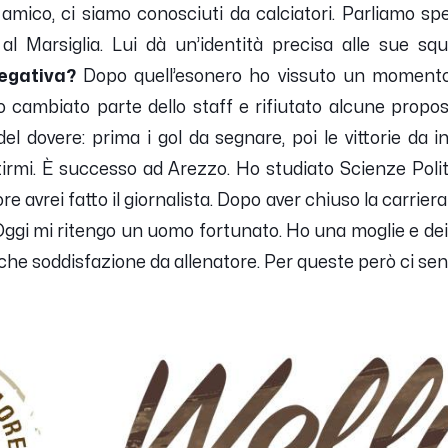
mico, ci siamo conosciuti da calciatori. Parliamo spes
al Marsiglia. Lui dà un’identità precisa alle sue squ
egativa?
Dopo quell’esonero ho vissuto un momento d
 cambiato parte dello staff e rifiutato alcune propos
 dovere: prima i gol da segnare, poi le vittorie da i
ertirmi. È successo ad Arezzo. Ho studiato Scienze Polit
re avrei fatto il giornalista. Dopo aver chiuso la carrie
gi mi ritengo un uomo fortunato. Ho una moglie e dei fi
che soddisfazione da allenatore. Per queste però ci se