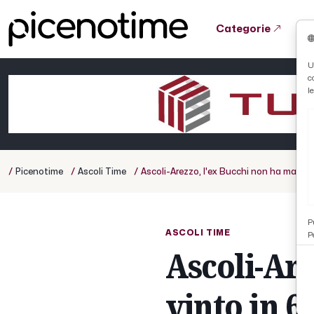
Categorie
Tutto News
Tutto Sport
Tutto Curiosità
U
c
Cronaca
Atletica
Serie D
l
Basket
Ciclismo
/
/
/
Picenotime
Ascoli Time
Ascoli-Arezzo, l'ex Bucchi non ha mai vin
Volley
P
ASCOLI TIME
P
Ascoli-Are
vinto in 6