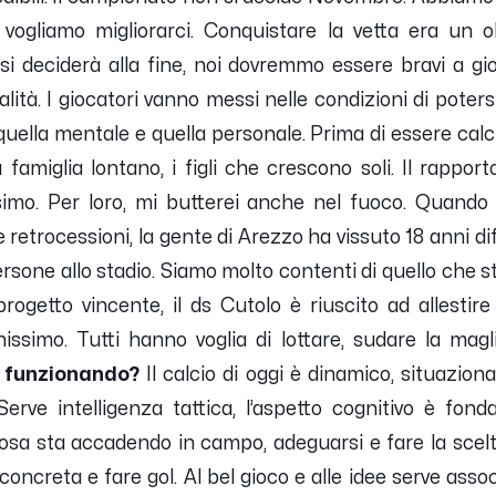
a vogliamo migliorarci. Conquistare la vetta era un o
si deciderà alla fine, noi dovremmo essere bravi a gi
ità. I giocatori vanno messi nelle condizioni di poter
è quella mentale e quella personale. Prima di essere cal
la famiglia lontano, i figli che crescono soli. Il rappor
simo. Per loro, mi butterei anche nel fuoco. Quando 
retrocessioni, la gente di Arezzo ha vissuto 18 anni diffi
persone allo stadio. Siamo molto contenti di quello che 
ogetto vincente, il ds Cutolo è riuscito ad allesti
ssimo. Tutti hanno voglia di lottare, sudare la magl
a funzionando?
Il calcio di oggi è dinamico, situazion
 Serve intelligenza tattica, l’aspetto cognitivo è fond
osa sta accadendo in campo, adeguarsi e fare la scel
oncreta e fare gol. Al bel gioco e alle idee serve assoc