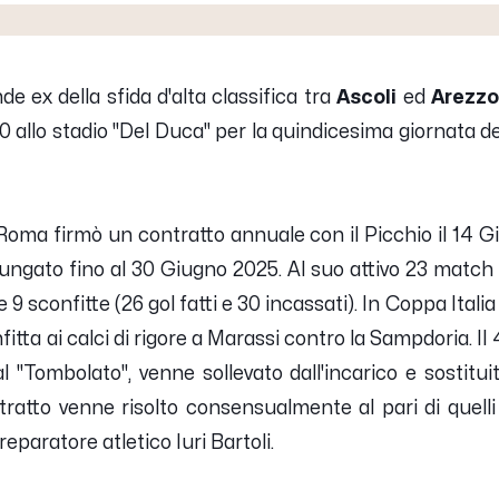
nde ex della sfida d'alta classifica tra
Ascoli
ed
Arezzo
0 allo stadio "Del Duca" per la quindicesima giornata d
Roma firmò un contratto annuale con il Picchio il 14 G
lungato fino al 30 Giugno 2025. Al suo attivo 23 match
 9 sconfitte (26 gol fatti e 30 incassati). In Coppa Italia
itta ai calci di rigore a Marassi contro la Sampdoria. Il 
al "Tombolato", venne sollevato dall'incarico e sostitu
ratto venne risolto consensualmente al pari di quelli
reparatore atletico Iuri Bartoli.