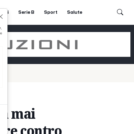
dori
Serie B
Sport
Salute
e,
re
ha mai
tore contro