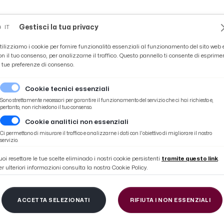
Novità
News
Ascoli Time
Cultura
Coppa Teo
Gestisci la tua privacy
IT
tilizziamo i cookie per fornire funzionalità essenziali al funzionamento del sito web 
on il tuo consenso, per analizzarne il traffico. Questo pannello ti consente di esprime
e tue preferenze di consenso.
Cookie tecnici essenziali
Sono strettamente necessari per garantire il funzionamento del servizio che ci hai richiesto e,
pertanto, non richiedono il tuo consenso.
Cookie analitici non essenziali
to in 6 precedenti da allenatore contro il Picchio
Ci permettono di misurare il traffico e analizzarne i dati con l'obiettivo di migliorare il nostro
servizio.
uoi resettare le tue scelte eliminado i nostri cookie persistenti
tramite questo link
.
er ulteriori informazioni consulta la nostra Cookie Policy.
zzo, l'ex Bucchi non 
ACCETTA SELEZIONATI
RIFIUTA I NON ESSENZIALI
 precedenti da allena