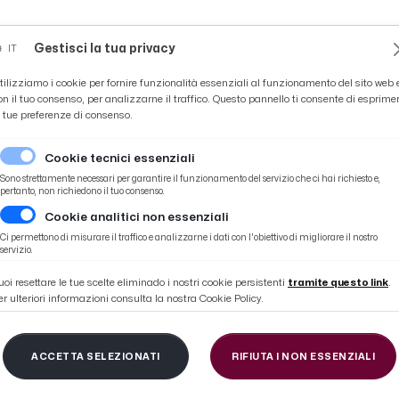
Novità
News
Ascoli Time
Cultura
Coppa Teo
Gestisci la tua privacy
IT
tilizziamo i cookie per fornire funzionalità essenziali al funzionamento del sito web 
on il tuo consenso, per analizzarne il traffico. Questo pannello ti consente di esprime
e tue preferenze di consenso.
Cookie tecnici essenziali
Sono strettamente necessari per garantire il funzionamento del servizio che ci hai richiesto e,
pertanto, non richiedono il tuo consenso.
Cookie analitici non essenziali
Ci permettono di misurare il traffico e analizzarne i dati con l'obiettivo di migliorare il nostro
CRISTIAN-BUCC
servizio.
uoi resettare le tue scelte eliminado i nostri cookie persistenti
tramite questo link
.
er ulteriori informazioni consulta la nostra Cookie Policy.
ACCETTA SELEZIONATI
RIFIUTA I NON ESSENZIALI