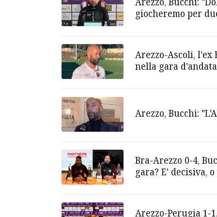
Arezzo, Bucchi: "Do
giocheremo per due 
Arezzo-Ascoli, l'ex 
nella gara d'andat
Arezzo, Bucchi: "L'
Bra-Arezzo 0-4, Buc
gara? E' decisiva, o
Arezzo-Perugia 1-1,