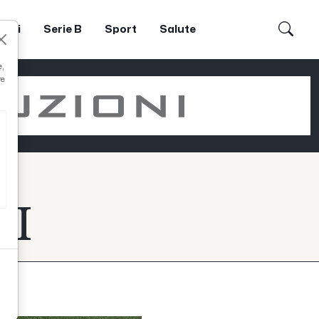
dori
Serie B
Sport
Salute
e,
re
HI