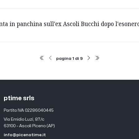
unta in panchina sull'ex Ascoli Bucchi dopo l'esoner
pagina 1 di 9
ptime srls
Partita IVA 02286040445
Via Emidio Luzi, 87/c
63100 – Ascoli Piceno (AP)
info@picenotime.it