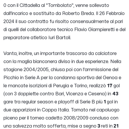
0 con il Cittadella al "Tombolato", venne sollevato
dall'incarico e sostituito da Roberto Breda. Il 26 Febbraio
2024 il suo contratto fu risolto consensualmente al pari
di quelli del collaboratore tecnico Flavio Giampieretti e del
preparatore atletico Iuri Bartoli.
Vanta, inoltre, un importante trascorso da calciatore
con la maglia bianconera diviso in due esperienze. Nella
stagione 2004/2005, chiusa poi con l'ammissione del
Picchio in Serie A per la condanna sportiva del Genoa e
le mancate iscrizioni di Perugia e Torino, realizzò
17
gol
(con 3 doppiette contro Bari, Vicenza e Cesena) in
43
gare tra regular season e playoff di Serie B più
1
gol in
due apparizioni in Coppa Italia. Tornato nel capoluogo
piceno per il torneo cadetto 2008/2009 concluso con
una salvezza molto sofferta, mise a segno
3
reti in
21