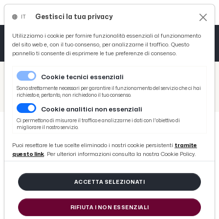
Gestisci la tua privacy
IT
Tutto News
Tutto Sport
Tutto Curiosità
Utilizziamo i cookie per fornire funzionalità essenziali al funzionamento
del sito web e, con il tuo consenso, per analizzarne il traffico. Questo
pannello ti consente di esprimere le tue preferenze di consenso.
Cronaca
Atletica
Serie D
/
Picenotime
Cookie tecnici essenziali
Basket
/
Ascoli Time
Sono strettamente necessari per garantire il funzionamento del servizio che ci hai
richiesto e, pertanto, non richiedono il tuo consenso.
/
Arezzo-Ascoli, l'ex Bucchi vanta 7 precedenti da allenatore contro il Picchio. L'unica vittoria è arrivata nella gara d'andata
Cookie analitici non essenziali
Ciclismo
Ci permettono di misurare il traffico e analizzarne i dati con l'obiettivo di
migliorare il nostro servizio.
Volley
ASCOLI TIME
Puoi resettare le tue scelte eliminado i nostri cookie persistenti
tramite
Arezzo-Ascoli, l'ex Bucchi vanta 7
questo link
. Per ulteriori informazioni consulta la nostra Cookie Policy.
precedenti da allenatore contro il
Picchio. L'unica vittoria è arrivata
ACCETTA SELEZIONATI
nella gara d'andata
RIFIUTA I NON ESSENZIALI