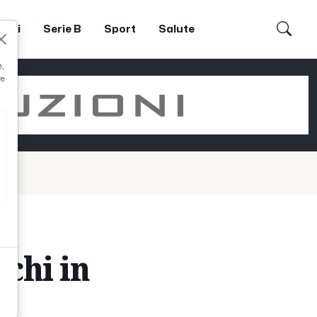
dori
Serie B
Sport
Salute
e,
re
cchi in