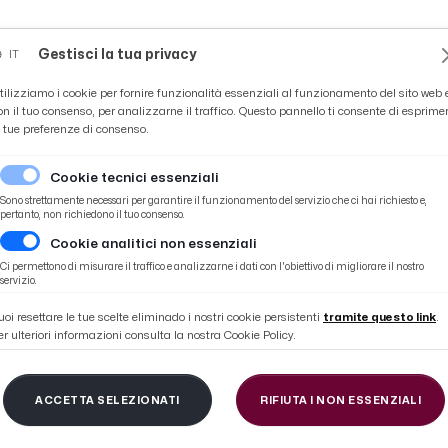
Novità
News
Ascoli Time
Cultura
Coppa Teo
Gestisci la tua privacy
IT
tilizziamo i cookie per fornire funzionalità essenziali al funzionamento del sito web 
on il tuo consenso, per analizzarne il traffico. Questo pannello ti consente di esprime
e tue preferenze di consenso.
Cookie tecnici essenziali
Sono strettamente necessari per garantire il funzionamento del servizio che ci hai richiesto e,
pertanto, non richiedono il tuo consenso.
Cookie analitici non essenziali
 sala stampa post gara
Ci permettono di misurare il traffico e analizzarne i dati con l'obiettivo di migliorare il nostro
servizio.
uoi resettare le tue scelte eliminado i nostri cookie persistenti
tramite questo link
.
er ulteriori informazioni consulta la nostra Cookie Policy.
coli 0-2, la voce di Bu
ACCETTA SELEZIONATI
RIFIUTA I NON ESSENZIALI
pa post gara