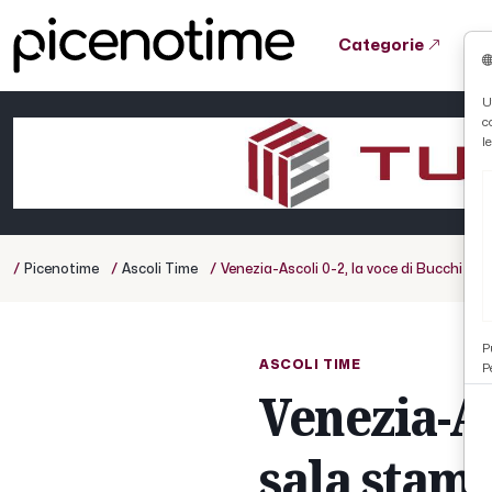
Categorie
Tutto News
Tutto Sport
Tutto Curiosità
U
c
Cronaca
Atletica
Serie D
l
Basket
Ciclismo
/
/
/
Picenotime
Ascoli Time
Venezia-Ascoli 0-2, la voce di Bucchi in
Volley
P
ASCOLI TIME
P
Venezia-As
sala stam