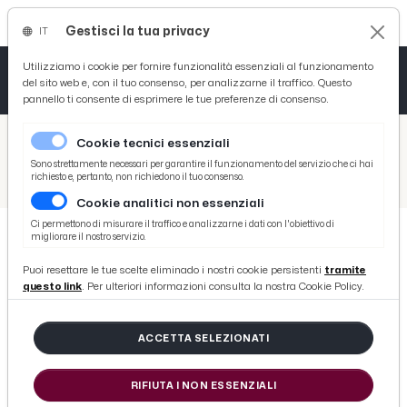
Gestisci la tua privacy
IT
Tutto News
Tutto Sport
Tutto Curiosità
Utilizziamo i cookie per fornire funzionalità essenziali al funzionamento
del sito web e, con il tuo consenso, per analizzarne il traffico. Questo
pannello ti consente di esprimere le tue preferenze di consenso.
Cronaca
Atletica
Serie D
/
Picenotime
Cookie tecnici essenziali
Basket
/
Ascoli Time
Sono strettamente necessari per garantire il funzionamento del servizio che ci hai
richiesto e, pertanto, non richiedono il tuo consenso.
/
Ascoli Calcio, Eramo: “Per me la maglia bianconera è stata una seconda pelle. Dionisi splendido compagno di viaggio”
Cookie analitici non essenziali
Ciclismo
Ci permettono di misurare il traffico e analizzarne i dati con l'obiettivo di
migliorare il nostro servizio.
Volley
ASCOLI TIME
Puoi resettare le tue scelte eliminado i nostri cookie persistenti
tramite
Ascoli Calcio, Eramo: “Per me la
questo link
. Per ulteriori informazioni consulta la nostra Cookie Policy.
maglia bianconera è stata una
seconda pelle. Dionisi splendido
ACCETTA SELEZIONATI
compagno di viaggio”
RIFIUTA I NON ESSENZIALI