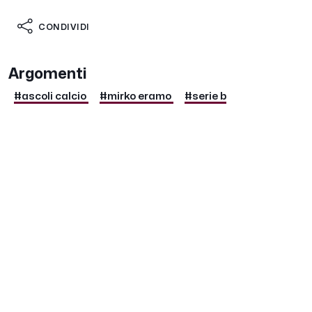
CONDIVIDI
Argomenti
#ascoli calcio
#mirko eramo
#serie b