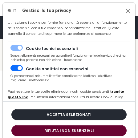
Gestisci la tua privacy
IT
Tutto News
Tutto Sport
Tutto Curiosità
Utilizziamo i cookie per fornire funzionalità essenziali al funzionamento
del sito web e, con il tuo consenso, per analizzarne il traffico. Questo
pannello ti consente di esprimere le tue preferenze di consenso.
Cronaca
Atletica
Serie D
/
Picenotime
Cookie tecnici essenziali
Basket
/
Ascoli Time
Sono strettamente necessari per garantire il funzionamento del servizio che ci hai
richiesto e, pertanto, non richiedono il tuo consenso.
/
Ascoli Calcio, 23 i convocati di Breda per il match con la Reggina. Tre gli indisponibili
Cookie analitici non essenziali
Ciclismo
Ci permettono di misurare il traffico e analizzarne i dati con l'obiettivo di
migliorare il nostro servizio.
Volley
ASCOLI TIME
Puoi resettare le tue scelte eliminado i nostri cookie persistenti
tramite
Ascoli Calcio, 23 i convocati di
questo link
. Per ulteriori informazioni consulta la nostra Cookie Policy.
Breda per il match con la Reggina.
Tre gli indisponibili
ACCETTA SELEZIONATI
RIFIUTA I NON ESSENZIALI
di Redazione Picenotime