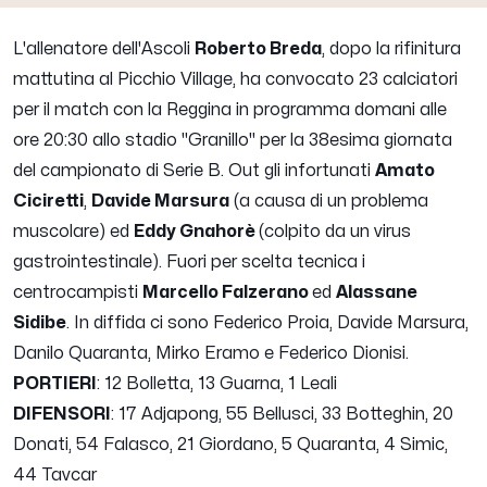
L'allenatore dell'Ascoli
Roberto Breda
, dopo la rifinitura
mattutina al Picchio Village, ha convocato 23 calciatori
per il match con la Reggina in programma domani alle
ore 20:30 allo stadio "Granillo" per la 38esima giornata
del campionato di Serie B. Out gli infortunati
Amato
Ciciretti
,
Davide Marsura
(a causa di un problema
muscolare) ed
Eddy Gnahorè
(colpito da un virus
gastrointestinale). Fuori per scelta tecnica i
centrocampisti
Marcello Falzerano
ed
Alassane
Sidibe
. In diffida ci sono Federico Proia, Davide Marsura,
Danilo Quaranta, Mirko Eramo e Federico Dionisi.
PORTIERI
: 12 Bolletta, 13 Guarna, 1 Leali
DIFENSORI
: 17 Adjapong, 55 Bellusci, 33 Botteghin, 20
Donati, 54 Falasco, 21 Giordano, 5 Quaranta, 4 Simic,
44 Tavcar