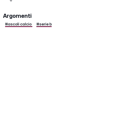
Argomenti
#ascoli calcio
#serie b