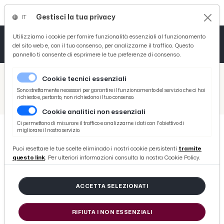
Gestisci la tua privacy
IT
Tutto News
Tutto Sport
Tutto Curiosità
Utilizziamo i cookie per fornire funzionalità essenziali al funzionamento
del sito web e, con il tuo consenso, per analizzarne il traffico. Questo
pannello ti consente di esprimere le tue preferenze di consenso.
Cronaca
Atletica
Serie D
/
Picenotime
Cookie tecnici essenziali
Basket
/
Ascoli Time
Sono strettamente necessari per garantire il funzionamento del servizio che ci hai
richiesto e, pertanto, non richiedono il tuo consenso.
/
Union Brescia, 28 i convocati di Corini per la finale d'andata con l'Ascoli. Out De Francesco e Di Molfetta
Cookie analitici non essenziali
Ciclismo
Ci permettono di misurare il traffico e analizzarne i dati con l'obiettivo di
migliorare il nostro servizio.
Volley
ASCOLI TIME
Puoi resettare le tue scelte eliminado i nostri cookie persistenti
tramite
Union Brescia, 28 i convocati di
questo link
. Per ulteriori informazioni consulta la nostra Cookie Policy.
Corini per la finale d'andata con
l'Ascoli. Out De Francesco e Di
ACCETTA SELEZIONATI
Molfetta
RIFIUTA I NON ESSENZIALI