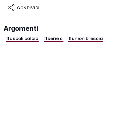
CONDIVIDI
Argomenti
#ascoli calcio
#serie c
#union brescia