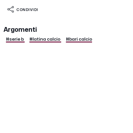
CONDIVIDI
Argomenti
#serie b
#latina calcio
#bari calcio