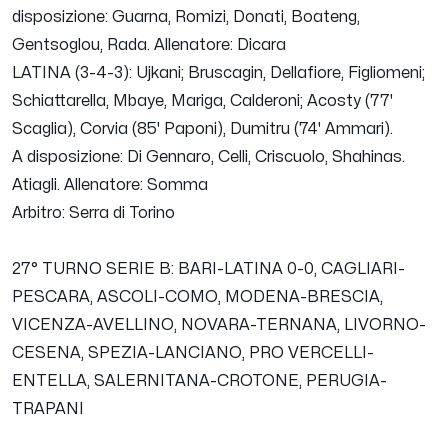
disposizione: Guarna, Romizi, Donati, Boateng,
Gentsoglou, Rada. Allenatore: Dicara
LATINA (3-4-3): Ujkani; Bruscagin, Dellafiore, Figliomeni;
Schiattarella, Mbaye, Mariga, Calderoni; Acosty (77'
Scaglia), Corvia (85' Paponi), Dumitru (74' Ammari).
A disposizione: Di Gennaro, Celli, Criscuolo, Shahinas.
Atiagli. Allenatore: Somma
Arbitro: Serra di Torino
27° TURNO SERIE B
: BARI-LATINA 0-0, CAGLIARI-
PESCARA, ASCOLI-COMO, MODENA-BRESCIA,
VICENZA-AVELLINO, NOVARA-TERNANA, LIVORNO-
CESENA, SPEZIA-LANCIANO, PRO VERCELLI-
ENTELLA, SALERNITANA-CROTONE, PERUGIA-
TRAPANI