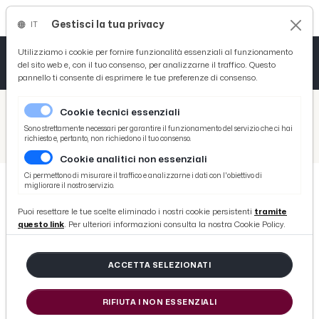
Gestisci la tua privacy
IT
Tutto News
Tutto Sport
Tutto Curiosità
Utilizziamo i cookie per fornire funzionalità essenziali al funzionamento
del sito web e, con il tuo consenso, per analizzarne il traffico. Questo
pannello ti consente di esprimere le tue preferenze di consenso.
Cronaca
Atletica
Serie D
/
Picenotime
Cookie tecnici essenziali
Basket
/
Serie B
Sono strettamente necessari per garantire il funzionamento del servizio che ci hai
richiesto e, pertanto, non richiedono il tuo consenso.
/
Bari-Latina 0-0, i biancorossi senza Camplone mancano ancora la vittoria
Cookie analitici non essenziali
Ciclismo
Ci permettono di misurare il traffico e analizzarne i dati con l'obiettivo di
migliorare il nostro servizio.
Volley
SERIE B
Puoi resettare le tue scelte eliminado i nostri cookie persistenti
tramite
Bari-Latina 0-0, i biancorossi senza
questo link
. Per ulteriori informazioni consulta la nostra Cookie Policy.
Camplone mancano ancora la
vittoria
ACCETTA SELEZIONATI
RIFIUTA I NON ESSENZIALI
di Redazione Picenotime