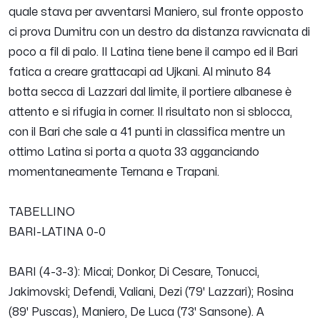
quale stava per avventarsi Maniero, sul fronte opposto
ci prova Dumitru con un destro da distanza ravvicnata di
poco a fil di palo. Il Latina tiene bene il campo ed il Bari
fatica a creare grattacapi ad Ujkani. Al minuto 84
botta secca di Lazzari dal limite, il portiere albanese è
attento e si rifugia in corner. Il risultato non si sblocca,
con il Bari che sale a 41 punti in classifica mentre un
ottimo Latina si porta a quota 33 agganciando
momentaneamente Ternana e Trapani.
TABELLINO
BARI-LATINA 0-0
BARI (4-3-3): Micai; Donkor, Di Cesare, Tonucci,
Jakimovski; Defendi, Valiani, Dezi (79' Lazzari); Rosina
(89' Puscas), Maniero, De Luca (73' Sansone). A