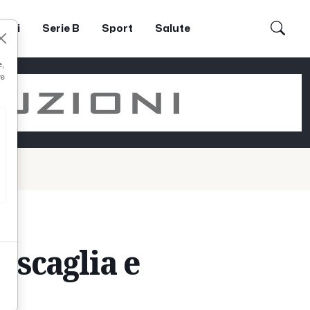
dori
Serie B
Sport
Salute
e,
re
Boscaglia e