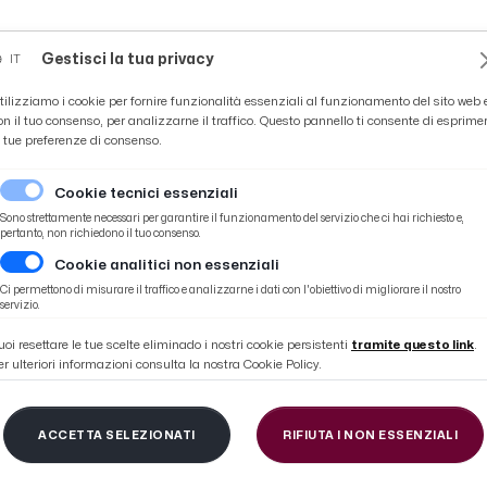
Novità
News
Ascoli Time
Cultura
Coppa Teo
Gestisci la tua privacy
IT
tilizziamo i cookie per fornire funzionalità essenziali al funzionamento del sito web 
on il tuo consenso, per analizzarne il traffico. Questo pannello ti consente di esprime
e tue preferenze di consenso.
Cookie tecnici essenziali
Sono strettamente necessari per garantire il funzionamento del servizio che ci hai richiesto e,
pertanto, non richiedono il tuo consenso.
Cookie analitici non essenziali
glietti post gara
Ci permettono di misurare il traffico e analizzarne i dati con l'obiettivo di migliorare il nostro
servizio.
uoi resettare le tue scelte eliminado i nostri cookie persistenti
tramite questo link
.
er ulteriori informazioni consulta la nostra Cookie Policy.
ntella 2-0, le voci di 
ACCETTA SELEZIONATI
RIFIUTA I NON ESSENZIALI
ost gara