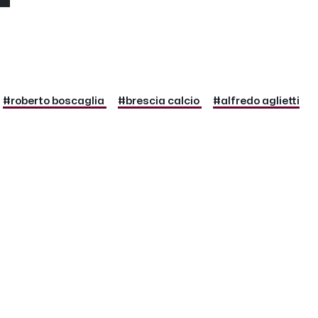
#roberto boscaglia
#brescia calcio
#alfredo aglietti