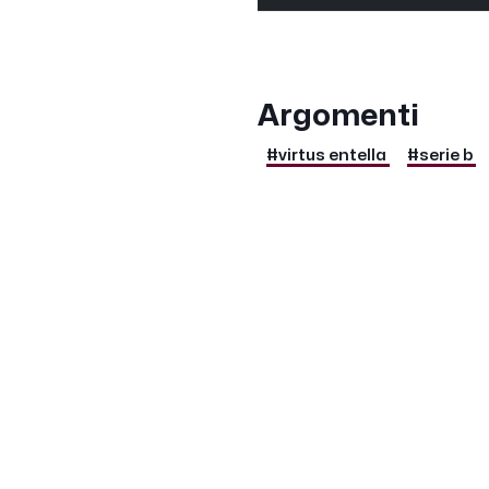
Argomenti
#virtus entella
#serie b