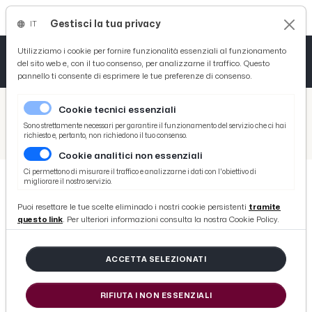
Gestisci la tua privacy
IT
Tutto News
Tutto Sport
Tutto Curiosità
Utilizziamo i cookie per fornire funzionalità essenziali al funzionamento
del sito web e, con il tuo consenso, per analizzarne il traffico. Questo
pannello ti consente di esprimere le tue preferenze di consenso.
Cronaca
Atletica
Serie D
/
Picenotime
Cookie tecnici essenziali
Basket
/
Serie B
Sono strettamente necessari per garantire il funzionamento del servizio che ci hai
richiesto e, pertanto, non richiedono il tuo consenso.
/
Cittadella-Perugia 1-1, le voci di Venturato e Bucchi post gara
Cookie analitici non essenziali
Ciclismo
Ci permettono di misurare il traffico e analizzarne i dati con l'obiettivo di
migliorare il nostro servizio.
Volley
SERIE B
Puoi resettare le tue scelte eliminado i nostri cookie persistenti
tramite
Cittadella-Perugia 1-1, le voci di
questo link
. Per ulteriori informazioni consulta la nostra Cookie Policy.
Venturato e Bucchi post gara
ACCETTA SELEZIONATI
di Redazione Picenotime
RIFIUTA I NON ESSENZIALI
domenica 12 marzo 2017