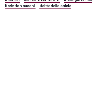
#serie b
#roberto venturato
#perugia calcio
#cristian bucchi
#cittadella calcio