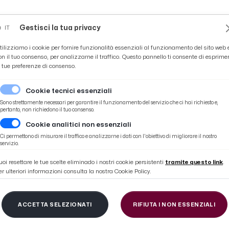
Novità
News
Ascoli Time
Cultura
Coppa Teo
Gestisci la tua privacy
IT
tilizziamo i cookie per fornire funzionalità essenziali al funzionamento del sito web 
on il tuo consenso, per analizzarne il traffico. Questo pannello ti consente di esprime
e tue preferenze di consenso.
Cookie tecnici essenziali
Sono strettamente necessari per garantire il funzionamento del servizio che ci hai richiesto e,
pertanto, non richiedono il tuo consenso.
Cookie analitici non essenziali
i dopo la sconfitta al ''Cabassi'' di Carpi
Ci permettono di misurare il traffico e analizzarne i dati con l'obiettivo di migliorare il nostro
servizio.
uoi resettare le tue scelte eliminado i nostri cookie persistenti
tramite questo link
.
er ulteriori informazioni consulta la nostra Cookie Policy.
na, Colantuono rasseg
ACCETTA SELEZIONATI
RIFIUTA I NON ESSENZIALI
 dopo la sconfitta al '