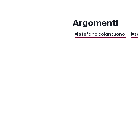
Argomenti
#stefano colantuono
#se