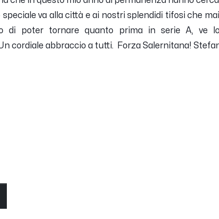
ana che in questo mio anno di permanenza hanno cercato
speciale va alla città e ai nostri splendidi tifosi che ma
o di poter tornare quanto prima in serie A, ve l
Un cordiale abbraccio a tutti. Forza Salernitana! Stef
O