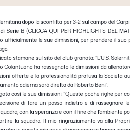
lernitana dopo la sconfitta per 3-2 sul campo del Carpi
 di Serie B
(CLICCA QUI PER HIGHLIGHTS DEL MA
 ufficialmente le sue dimissioni, per prendere il suo p
ago.
cato stamane sul sito del club granata:
"L’U.S. Salern
ano Colantuono ha rassegnato le dimissioni da allenator
zioni offerte e la professionalità profusa la Società au
namento odierna sarà diretta da Roberto Beni".
gato così le sue dimissioni:
"Queste poche righe per c
ecisione di fare un passo indietro e di rassegnare le d
quadra, con la speranza e con il fine che l’ambiente p
rtire la squadra. Il mio ringraziamento va alla Propriet