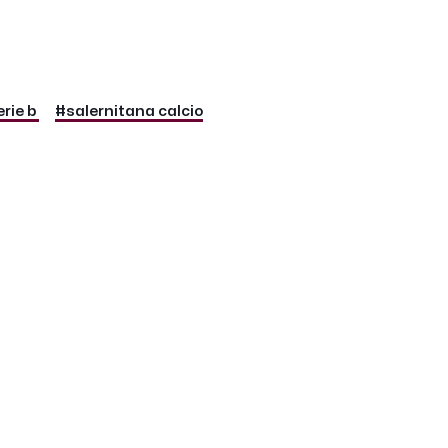
rie b
#salernitana calcio