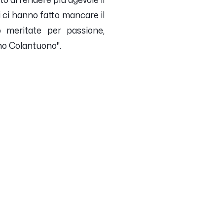
 di rendere più agevole il
i ci hanno fatto mancare il
o meritate per passione,
ano Colantuono".