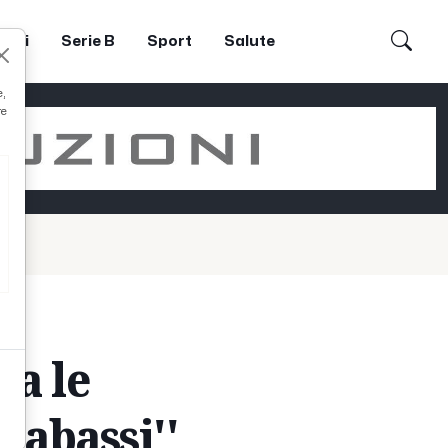
dori
Serie B
Sport
Salute
e,
re
na le
'Cabassi''