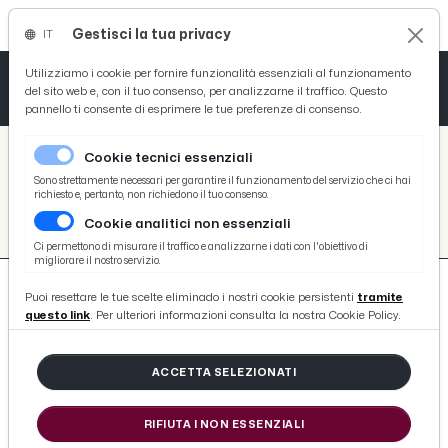
Gestisci la tua privacy
IT
Tutto News
Tutto Sport
Tutto Curiosità
Utilizziamo i cookie per fornire funzionalità essenziali al funzionamento
del sito web e, con il tuo consenso, per analizzarne il traffico. Questo
pannello ti consente di esprimere le tue preferenze di consenso.
Cronaca
Atletica
Serie D
/
Picenotime
Cookie tecnici essenziali
Basket
/
#stefano-colantuono
Sono strettamente necessari per garantire il funzionamento del servizio che ci hai
richiesto e, pertanto, non richiedono il tuo consenso.
#STEFANO-COLANTUONO
Cookie analitici non essenziali
Ciclismo
Ci permettono di misurare il traffico e analizzarne i dati con l'obiettivo di
migliorare il nostro servizio.
Volley
Puoi resettare le tue scelte eliminado i nostri cookie persistenti
tramite
questo link
. Per ulteriori informazioni consulta la nostra Cookie Policy.
ACCETTA SELEZIONATI
40 ARTICOLI
RIFIUTA I NON ESSENZIALI
Salernitana, Colantuono rassegna le